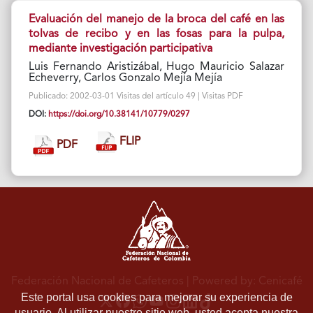
Evaluación del manejo de la broca del café en las
tolvas de recibo y en las fosas para la pulpa,
mediante investigación participativa
Luis Fernando Aristizábal, Hugo Mauricio Salazar
Echeverry, Carlos Gonzalo Mejía Mejía
Publicado: 2002-03-01 Visitas del artículo 49 | Visitas PDF
DOI:
https://doi.org/10.38141/10779/0297
FLIP
PDF
Federación Nacional de Cafeteros
| Powered by: Cenicafé
Este portal usa cookies para mejorar su experiencia de
usuario. Al utilizar nuestro sitio web, usted acepta nuestra