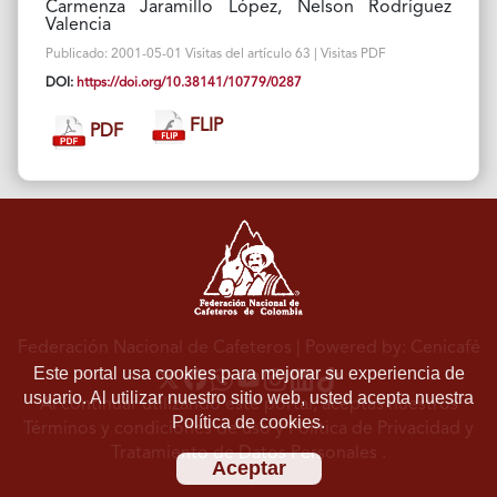
Carmenza Jaramillo López, Nelson Rodríguez
Valencia
Publicado: 2001-05-01 Visitas del artículo 63 | Visitas PDF
DOI:
https://doi.org/10.38141/10779/0287
FLIP
PDF
Federación Nacional de Cafeteros
| Powered by: Cenicafé
Este portal usa cookies para mejorar su experiencia de
usuario. Al utilizar nuestro sitio web, usted acepta nuestra
Al continuar utilizando este portal, aceptas nuestros
Política de cookies.
Términos y condiciones de uso
y
Política de Privacidad y
Tratamiento de Datos Personales
.
Aceptar