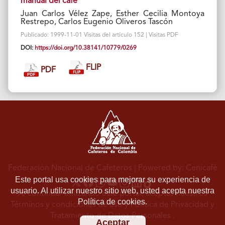
manual del café
Juan Carlos Vélez Zape, Esther Cecilia Montoya
Restrepo, Carlos Eugenio Oliveros Tascón
Publicado: 1999-11-01 Visitas del artículo 152 | Visitas PDF
DOI:
https://doi.org/10.38141/10779/0269
FLIP
PDF
Federación Nacional de Cafeteros
| Powered by: Cenicafé
Este portal usa cookies para mejorar su experiencia de
usuario. Al utilizar nuestro sitio web, usted acepta nuestra
Al continuar utilizando este portal, aceptas nuestros
Política de cookies.
Términos y condiciones de uso
y
Política de Privacidad y
Tratamiento de Datos Personales
.
Aceptar