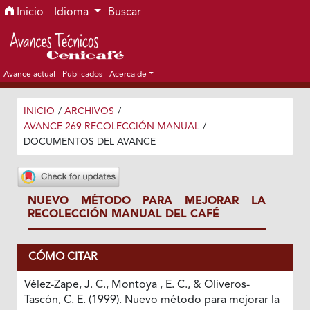
Ir al menú de navegación principal
Ir al contenido principal
Ir al pie de página del sitio
Inicio
Idioma
Buscar
Avance actual
Publicados
Acerca de
INICIO
/
ARCHIVOS
/
AVANCE 269 RECOLECCIÓN MANUAL
/
DOCUMENTOS DEL AVANCE
NUEVO MÉTODO PARA MEJORAR LA
RECOLECCIÓN MANUAL DEL CAFÉ
CÓMO CITAR
Vélez-Zape, J. C., Montoya , E. C., & Oliveros-
Tascón, C. E. (1999). Nuevo método para mejorar la