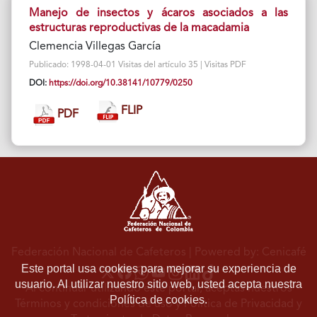
Manejo de insectos y ácaros asociados a las
estructuras reproductivas de la macadamia
Clemencia Villegas García
Publicado: 1998-04-01 Visitas del artículo 35 | Visitas PDF
DOI:
https://doi.org/10.38141/10779/0250
FLIP
PDF
Federación Nacional de Cafeteros
| Powered by: Cenicafé
Este portal usa cookies para mejorar su experiencia de
usuario. Al utilizar nuestro sitio web, usted acepta nuestra
Al continuar utilizando este portal, aceptas nuestros
Política de cookies.
Términos y condiciones de uso
y
Política de Privacidad y