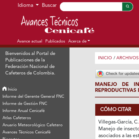
Ir al menú de navegación principal
Ir al contenido principal
Ir al pie de página del sitio
Idioma
Buscar
Avance actual
Publicados
Acerca de
Bienvenidos al Portal de
INICIO
/
ARCHIVOS
Publicaciones de la
Federación Nacional de
Cafeteros de Colombia.
MANEJO DE IN
Inicio
REPRODUCTIVAS
Informe del Gerente General FNC
Informe de Gestión FNC
CÓMO CITAR
Informe Anual Cenicafé
Atlas Cafeteros
Villegas-García, C.
Anuario Meteorológico Cafetero
Manejo de insecto
Avances Técnicos Cenicafé
asociados a las es