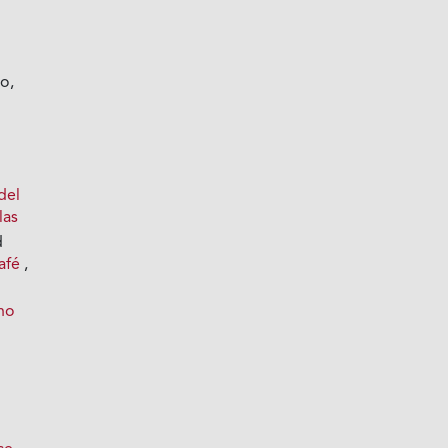
o,
del
las
d
café
,
no