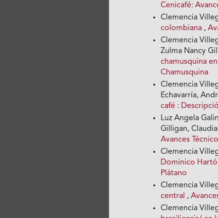
Cenicafé: Avanc
Clemencia Ville
colombiana
,
Av
Clemencia Ville
Zulma Nancy Gil
chamusquina en
Chamusquina
Clemencia Ville
Echavarría, And
café : Descripci
Luz Angela Galin
Gilligan, Claudia
Avances Técnico
Clemencia Ville
Dominico Hart
Plátano
Clemencia Ville
central
,
Avances
Clemencia Ville