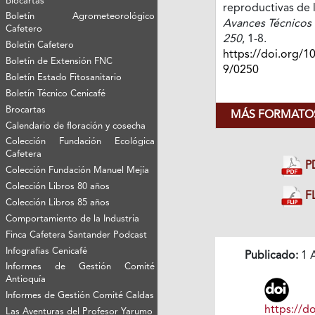
Biocartas
reproductivas de 
Boletín Agrometeorológico
Avances Técnicos 
Cafetero
250
, 1-8.
Boletín Cafetero
https://doi.org/1
Boletín de Extensión FNC
9/0250
Boletín Estado Fitosanitario
Boletín Técnico Cenicafé
Brocartas
MÁS FORMATOS
Calendario de floración y cosecha
Colección Fundación Ecológica
Cafetera
P
Colección Fundación Manuel Mejía
Colección Libros 80 años
FL
Colección Libros 85 años
Comportamiento de la Industria
Finca Cafetera Santander Podcast
Infografías Cenicafé
Publicado:
1 A
Informes de Gestión Comité
Antioquía
Informes de Gestión Comité Caldas
https://do
Las Aventuras del Profesor Yarumo