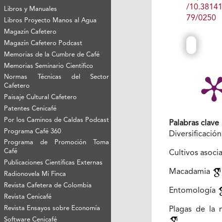
/10.3814
Libros y Manuales
79/0250
Libros Proyecto Manos al Agua
Magazín Cafetero
Magazín Cafetero Podcast
Memorias de la Cumbre de Café
Memorias Seminario Científico
Normas Técnicas del Sector
Cafetero
Paisaje Cultural Cafetero
Patentes Cenicafé
Por los Caminos de Caldas Podcast
Palabras clave
Programa Café 360
Diversificació
Programa de Promoción Toma
Café
Cultivos asoc
Publicaciones Científicas Externas
Macadamia
Radionovela Mi Finca
Revista Cafetera de Colombia
Entomología
Revista Cenicafé
Revista Ensayos sobre Economía
Plagas de la
Software Cenicafé