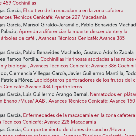
e 459 Cochinillas
gas García,
El cultivo de la macadamia en la zona cafetera
ances Técnicos Cenicafé: Avance 227 Macadamia
gas García, Marisol Giraldo-Jaramillo, Pablo Benavides Machad
 Palacio,
Aprenda a diferenciar la muerte descendente y la
 árboles de café
,
Avances Técnicos Cenicafé: Avance 385
gas García, Pablo Benavides Machado, Gustavo Adolfo Zabala
rea Ramos Portilla,
Cochinillas Harinosas asociadas a las raíces 
ón y biología
,
Avances Técnicos Cenicafé: Avance 386 Cochinil
do, Clemencia Villegas-García, Javier Guillermo Mantilla, Tod
 Patricia Flórez,
Lepidópteros perforadores de los frutos del 
s Cenicafé: Avance 434 Lepidópteros
gas García, Luis Guillermo Arango Bernal,
Nematodos en pláta
ón Enano /Musa/ AAB
,
Avances Técnicos Cenicafé: Avance 150
gas García,
Enfermedades de la macadamia en la zona cafetera
 Técnicos Cenicafé: Avance 228 Macadamia
gas García,
Comportamiento de clones de caucho /Hevea