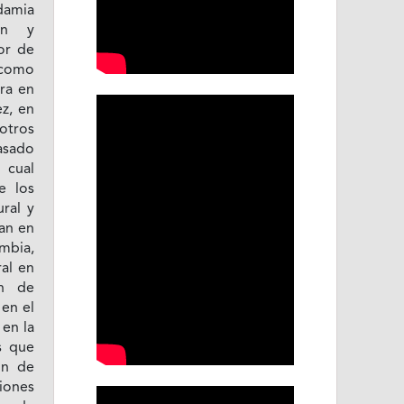
amia
ón y
dor de
e como
tra en
ez, en
otros
asado
o cual
e los
ral y
ran en
ombia,
al en
ón de
 en el
 en la
s que
ón de
iones