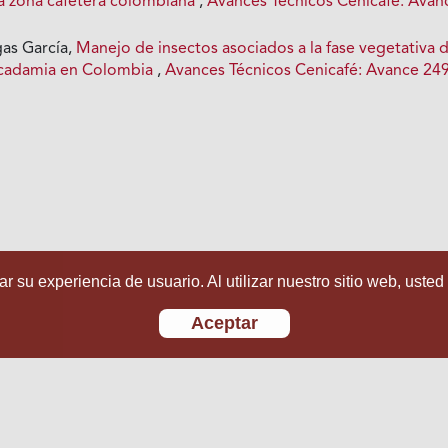
 la zona cafetera colombiana
,
Avances Técnicos Cenicafé: Avan
gas García,
Manejo de insectos asociados a la fase vegetativa d
macadamia en Colombia
,
Avances Técnicos Cenicafé: Avance 24
r su experiencia de usuario. Al utilizar nuestro sitio web, usted
Aceptar