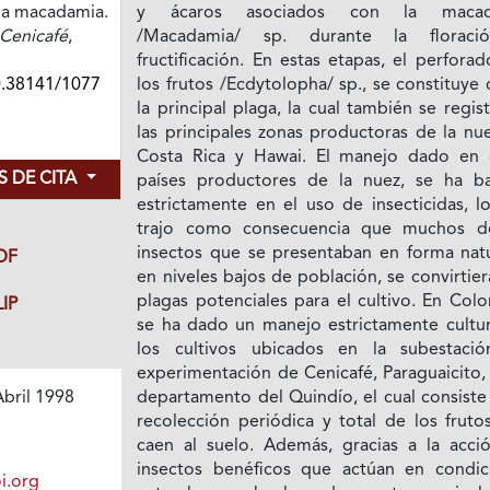
la macadamia.
y ácaros asociados con la macad
Cenicafé
,
/Macadamia/ sp. durante la floraci
fructificación. En estas etapas, el perfora
0.38141/1077
los frutos /Ecdytolopha/ sp., se constituy
la principal plaga, la cual también se regis
las principales zonas productoras de la nu
Costa Rica y Hawai. El manejo dado en 
 DE CITA
países productores de la nuez, se ha b
estrictamente en el uso de insecticidas, l
trajo como consecuencia que muchos d
insectos que se presentaban en forma natu
DF
en niveles bajos de población, se convirtie
plagas potenciales para el cultivo. En Col
IP
se ha dado un manejo estrictamente cultur
los cultivos ubicados en la subestaci
experimentación de Cenicafé, Paraguaicito,
departamento del Quindío, el cual consiste
bril 1998
recolección periódica y total de los fruto
caen al suelo. Además, gracias a la acci
insectos benéficos que actúan en condic
i.org