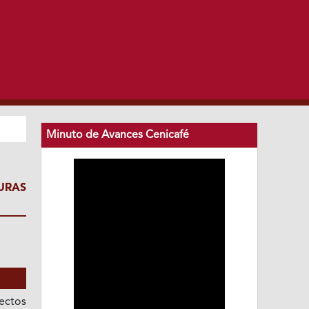
Minuto de Avances Cenicafé
URAS
sectos