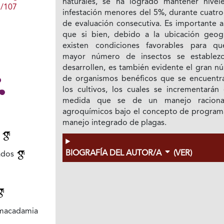
naturales, se ha logrado mantener nivel
1/107
infestación menores del 5%, durante cuatro
de evaluación consecutiva. Es importante a
que si bien, debido a la ubicación geogr
existen condiciones favorables para q
mayor número de insectos se establez
desarrollen, es también evidente el gran n
de organismos benéficos que se encuentr
los cultivos, los cuales se incrementarán 
medida que se de un manejo raciona
agroquímicos bajo el concepto de program
manejo integrado de plagas.
n
BIOGRAFÍA DEL AUTOR/A
(VER)
iados
 macadamia