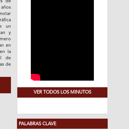
es de
 años
notar
áfica
ue un
can y
úmero
an en
en la
l de
as de
VER TODOS LOS MINUTOS
PALABRAS CLAVE