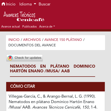
Ir al menú de navegación principal
Ir al contenido principal
Ir al pie de página del sitio
Inicio
Idioma
Buscar
Avance actual
Publicados
Acerca de
INICIO
/
ARCHIVOS
/
AVANCE 150 PLÁTANO
/
DOCUMENTOS DEL AVANCE
NEMATODOS EN PLÁTANO DOMINICO
HARTÓN ENANO /MUSA/ AAB
CÓMO CITAR
Villegas-García, C., & Arango-Bernal, L. G. (1990).
Nematodos en plátano Dominico Hartón Enano
/Musa/ AAB.
Avances Técnicos Cenicafé
,
150
, 1-4.