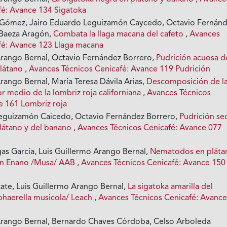
fé: Avance 134 Sigatoka
 Gómez, Jairo Eduardo Leguizamón Caycedo, Octavio Fernán
 Baeza Aragón,
Combata la llaga macana del cafeto
,
Avances
fé: Avance 123 Llaga macana
Arango Bernal, Octavio Fernández Borrero,
Pudrición acuosa d
plátano
,
Avances Técnicos Cenicafé: Avance 119 Pudrición
rango Bernal, María Teresa Dávila Arias,
Descomposición de l
r medio de la lombriz roja californiana
,
Avances Técnicos
e 161 Lombriz roja
Leguizamón Caicedo, Octavio Fernández Borrero,
Pudrición se
plátano y del banano
,
Avances Técnicos Cenicafé: Avance 077
gas García, Luis Guillermo Arango Bernal,
Nematodos en pláta
ón Enano /Musa/ AAB
,
Avances Técnicos Cenicafé: Avance 150
zate, Luis Guillermo Arango Bernal,
La sigatoka amarilla del
haerella musicola/ Leach
,
Avances Técnicos Cenicafé: Avanc
Arango Bernal, Bernardo Chaves Córdoba, Celso Arboleda