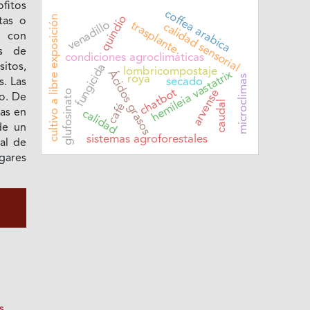
fitos
coffea arabica
quindío
cultivo a libre exposición
tas o
venadillo
trasplante
calidad sensorial
s con
es de
condiciones agroclimáticas
fungicida
tos,
lombricompostaje
Ácidos grasos
hemileia vastatrix
microclimas
roya
secado
s. Las
chatbot
arvense
glufosinato
io. De
caudal
café
das en
calidad
de un
sistemas agroforestales
al de
gares
s