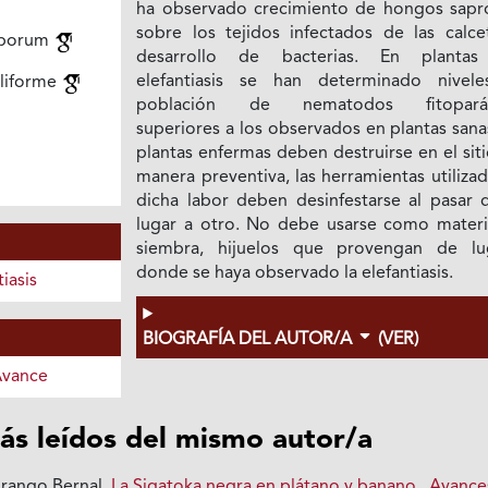
ha observado crecimiento de hongos sapro
sobre los tejidos infectados de las calce
sporum
desarrollo de bacterias. En planta
elefantiasis se han determinado nivel
liforme
población de nematodos fitoparási
superiores a los observados en plantas sana
plantas enfermas deben destruirse en el sit
manera preventiva, las herramientas utiliza
dicha labor deben desinfestarse al pasar 
lugar a otro. No debe usarse como materi
siembra, hijuelos que provengan de lu
donde se haya observado la elefantiasis.
iasis
BIOGRAFÍA DEL AUTOR/A
(VER)
Avance
ás leídos del mismo autor/a
Arango Bernal,
La Sigatoka negra en plátano y banano
,
Avance