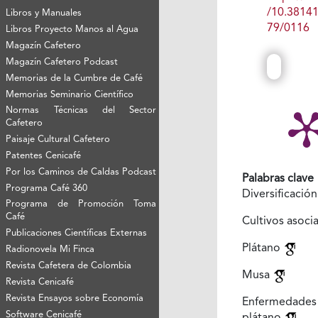
/10.3814
Libros y Manuales
79/0116
Libros Proyecto Manos al Agua
Magazín Cafetero
Magazín Cafetero Podcast
Memorias de la Cumbre de Café
Memorias Seminario Científico
Normas Técnicas del Sector
Cafetero
Paisaje Cultural Cafetero
Patentes Cenicafé
Por los Caminos de Caldas Podcast
Palabras clave
Programa Café 360
Diversificació
Programa de Promoción Toma
Café
Cultivos asoc
Publicaciones Científicas Externas
Plátano
Radionovela Mi Finca
Revista Cafetera de Colombia
Musa
Revista Cenicafé
Revista Ensayos sobre Economía
Enfermeda
Software Cenicafé