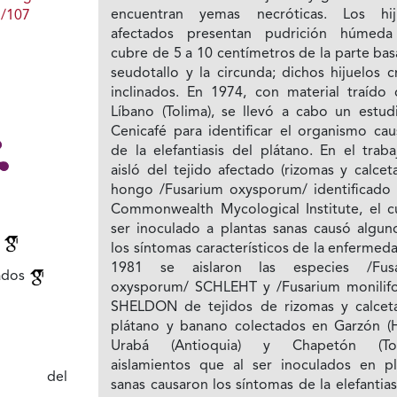
encuentran yemas necróticas. Los hij
1/107
afectados presentan pudrición húmed
cubre de 5 a 10 centímetros de la parte bas
seudotallo y la circunda; dichos hijuelos 
inclinados. En 1974, con material traído 
Líbano (Tolima), se llevó a cabo un estud
Cenicafé para identificar el organismo cau
de la elefantiasis del plátano. En el trab
aisló del tejido afectado (rizomas y calceta
hongo /Fusarium oxysporum/ identificado 
Commonwealth Mycological Institute, el cu
ser inoculado a plantas sanas causó algun
n
los síntomas característicos de la enfermed
1981 se aislaron las especies /Fus
iados
oxysporum/ SCHLEHT y /Fusarium monilif
SHELDON de tejidos de rizomas y calcet
plátano y banano colectados en Garzón (Hu
Urabá (Antioquia) y Chapetón (Toli
aislamientos que al ser inoculados en pl
des del
sanas causaron los síntomas de la elefantias