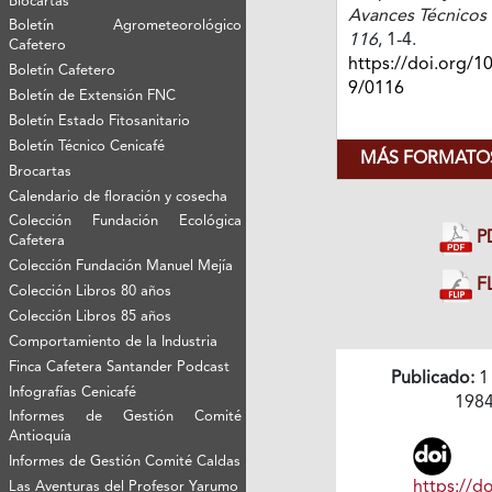
Biocartas
Avances Técnicos 
Boletín Agrometeorológico
116
, 1-4.
Cafetero
https://doi.org/1
Boletín Cafetero
9/0116
Boletín de Extensión FNC
Boletín Estado Fitosanitario
Boletín Técnico Cenicafé
MÁS FORMATOS
Brocartas
Calendario de floración y cosecha
Colección Fundación Ecológica
P
Cafetera
Colección Fundación Manuel Mejía
FL
Colección Libros 80 años
Colección Libros 85 años
Comportamiento de la Industria
Finca Cafetera Santander Podcast
Publicado:
1
Infografías Cenicafé
198
Informes de Gestión Comité
Antioquía
Informes de Gestión Comité Caldas
https://do
Las Aventuras del Profesor Yarumo