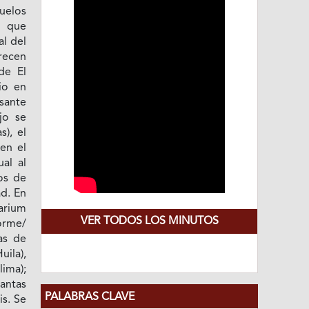
uelos
a que
al del
crecen
de El
io en
sante
ajo se
s), el
en el
al al
os de
ad. En
arium
VER TODOS LOS MINUTOS
orme/
as de
ila),
ma);
antas
PALABRAS CLAVE
is. Se