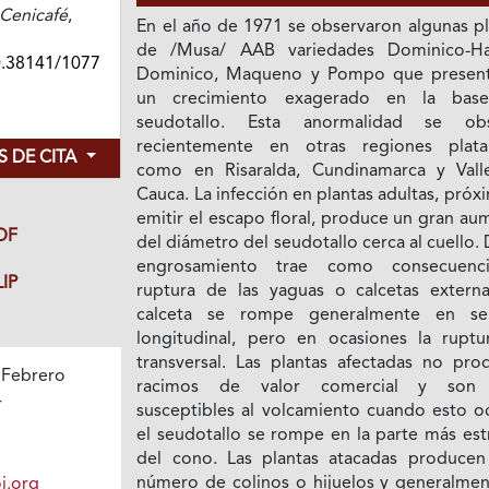
Cenicafé
,
En el año de 1971 se observaron algunas pl
de /Musa/ AAB variedades Dominico-Ha
0.38141/1077
Dominico, Maqueno y Pompo que presen
un crecimiento exagerado en la bas
seudotallo. Esta anormalidad se ob
recientemente en otras regiones plata
 DE CITA
como en Risaralda, Cundinamarca y Vall
Cauca. La infección en plantas adultas, próx
emitir el escapo floral, produce un gran a
DF
del diámetro del seudotallo cerca al cuello.
engrosamiento trae como consecuenc
IP
ruptura de las yaguas o calcetas externa
calceta se rompe generalmente en se
longitudinal, pero en ocasiones la ruptu
transversal. Las plantas afectadas no pro
 Febrero
racimos de valor comercial y son
4
susceptibles al volcamiento cuando esto oc
el seudotallo se rompe en la parte más est
del cono. Las plantas atacadas producen
número de colinos o hijuelos y generalmen
i.org