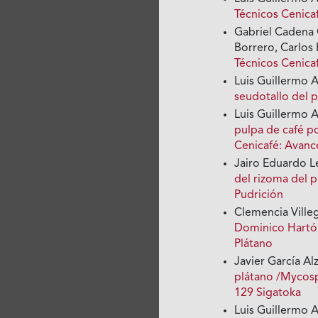
Técnicos Cenica
Gabriel Cadena
Borrero, Carlos
Técnicos Cenica
Luis Guillermo 
seudotallo del 
Luis Guillermo A
pulpa de café po
Cenicafé: Avanc
Jairo Eduardo 
del rizoma del 
Pudrición
Clemencia Ville
Dominico Hart
Plátano
Javier García Al
plátano /Mycosp
129 Sigatoka
Luis Guillermo 