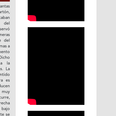
antas
rtón,
taban
e del
servó
neras
e del
imas a
umento
 Dicho
ia la
s. La
ntido
ra es
ducen
 muy
urre,
recha
 bajo
te se