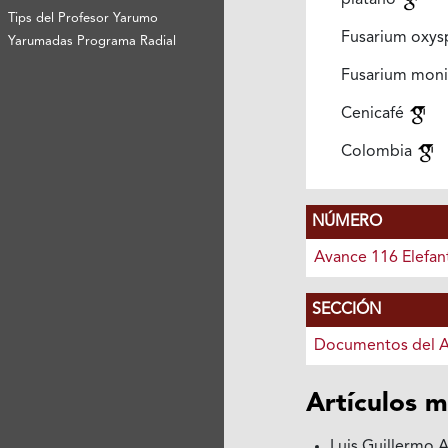
plátano
Tips del Profesor Yarumo
Fusarium oxy
Yarumadas Programa Radial
Fusarium moni
Cenicafé
Colombia
NÚMERO
Avance 116 Elefant
SECCIÓN
Documentos del 
Artículos m
Luis Guillermo 