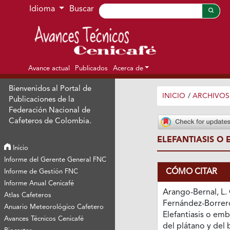
Ir al menú de navegación principal
Ir al contenido principal
Ir al pie de página del sitio
Idioma
Buscar
Avance actual
Publicados
Acerca de
Bienvenidos al Portal de
INICIO
/
ARCHIVOS
Publicaciones de la
Federación Nacional de
Cafeteros de Colombia.
ELEFANTIASIS O
Inicio
Informe del Gerente General FNC
CÓMO CITAR
Informe de Gestión FNC
Informe Anual Cenicafé
Arango-Bernal, L. 
Atlas Cafeteros
Fernández-Borrero
Anuario Meteorológico Cafetero
Elefantiasis o em
Avances Técnicos Cenicafé
del plátano y del