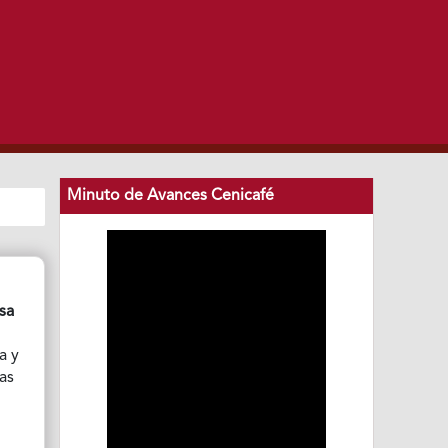
Minuto de Avances Cenicafé
sa
a y
as