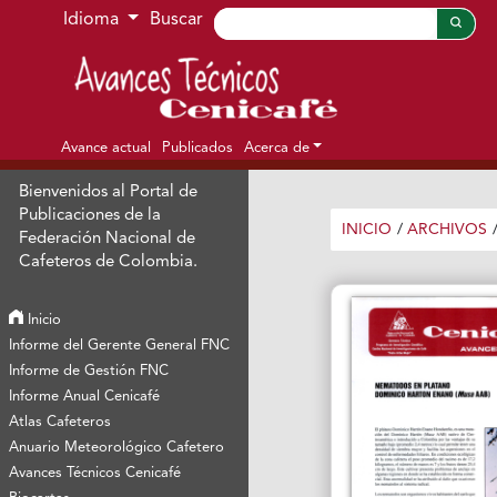
Ir al menú de navegación principal
Ir al contenido principal
Ir al pie de página del sitio
Idioma
Buscar
Avance actual
Publicados
Acerca de
Bienvenidos al Portal de
Publicaciones de la
INICIO
/
ARCHIVOS
Federación Nacional de
Cafeteros de Colombia.
Inicio
Informe del Gerente General FNC
Informe de Gestión FNC
Informe Anual Cenicafé
Atlas Cafeteros
Anuario Meteorológico Cafetero
Avances Técnicos Cenicafé