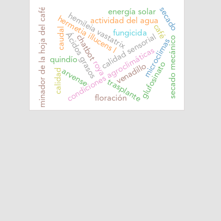
secado
minador de la hoja del café
energía solar
hemileia vastatrix
hermetia illucens l
actividad del agua
café
caudal
fungicida
Ácidos grasos
calidad sensorial
chatbot
secado mecánico
microclimas
condiciones agroclimáticas
quindío
roya
glufosinato
venadillo
arvense
calidad
trasplante
floración