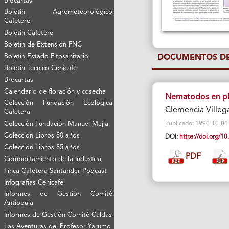
Biocartas
Boletín Agrometeorológico
Cafetero
Boletín Cafetero
Boletín de Extensión FNC
Boletín Estado Fitosanitario
DOCUMENTOS DE
Boletín Técnico Cenicafé
Brocartas
Calendario de floración y cosecha
Nematodos en pl
Colección Fundación Ecológica
Clemencia Villeg
Cafetera
Colección Fundación Manuel Mejía
Publicado: 1990-10-01 Vi
Colección Libros 80 años
DOI:
https://doi.org/
Colección Libros 85 años
PDF
Comportamiento de la Industria
Finca Cafetera Santander Podcast
Infografías Cenicafé
Informes de Gestión Comité
Antioquía
Informes de Gestión Comité Caldas
Las Aventuras del Profesor Yarumo