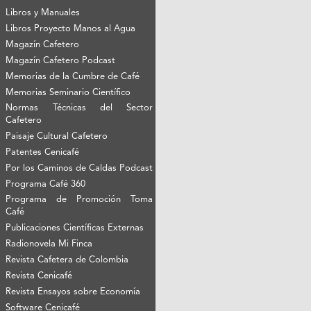
Libros y Manuales
Libros Proyecto Manos al Agua
Magazín Cafetero
Magazín Cafetero Podcast
Memorias de la Cumbre de Café
Memorias Seminario Científico
Normas Técnicas del Sector
Cafetero
Paisaje Cultural Cafetero
Patentes Cenicafé
Por los Caminos de Caldas Podcast
Programa Café 360
Programa de Promoción Toma
Café
Publicaciones Científicas Externas
Radionovela Mi Finca
Revista Cafetera de Colombia
Revista Cenicafé
Revista Ensayos sobre Economía
Software Cenicafé