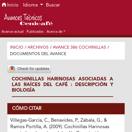
Ir al menú de navegación principal
Ir al contenido principal
Ir al pie de página del sitio
Inicio
Idioma
Buscar
Avance actual
Publicados
Acerca de
INICIO
/
ARCHIVOS
/
AVANCE 386 COCHINILLAS
/
DOCUMENTOS DEL AVANCE
COCHINILLAS HARINOSAS ASOCIADAS A
LAS RAÍCES DEL CAFÉ : DESCRIPCIÓN Y
BIOLOGÍA
CÓMO CITAR
Villegas-García, C., Benavides, P., Zabala, G., &
Ramos Portilla, A. (2009). Cochinillas Harinosas