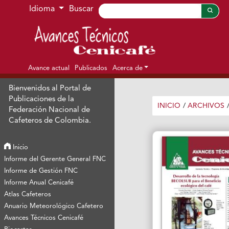
Ir al menú de navegación principal
Ir al contenido principal
Ir al pie de página del sitio
Idioma
Buscar
Avance actual
Publicados
Acerca de
Bienvenidos al Portal de
Publicaciones de la
INICIO
/
ARCHIVOS
Federación Nacional de
Cafeteros de Colombia.
Inicio
Informe del Gerente General FNC
Informe de Gestión FNC
Informe Anual Cenicafé
Atlas Cafeteros
Anuario Meteorológico Cafetero
Avances Técnicos Cenicafé