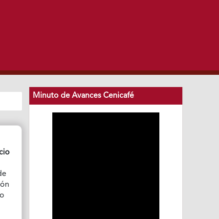
Minuto de Avances Cenicafé
cio
de
ión
do