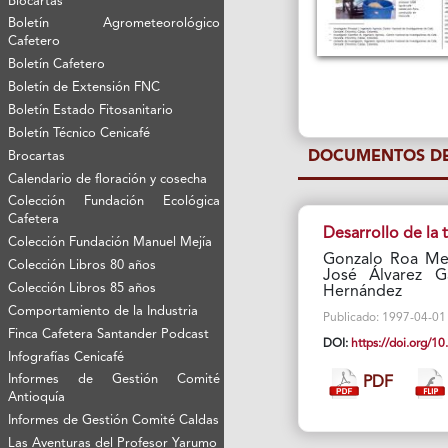
Biocartas
Boletín Agrometeorológico
Cafetero
Boletín Cafetero
Boletín de Extensión FNC
Boletín Estado Fitosanitario
Boletín Técnico Cenicafé
DOCUMENTOS DE
Brocartas
Calendario de floración y cosecha
Colección Fundación Ecológica
Cafetera
Desarrollo de la
Colección Fundación Manuel Mejía
Gonzalo Roa Mej
Colección Libros 80 años
José Álvarez G
Colección Libros 85 años
Hernández
Comportamiento de la Industria
Publicado: 1997-04-01 V
Finca Cafetera Santander Podcast
DOI:
https://doi.org/
Infografías Cenicafé
Informes de Gestión Comité
PDF
Antioquía
Informes de Gestión Comité Caldas
Las Aventuras del Profesor Yarumo