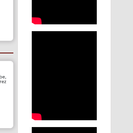
be,
rez