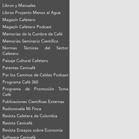
Libros y Manuales
Libros Proyecto Manos al Agua
Magazín Cafetero
Magazín Cafetero Podcast
Memorias de la Cumbre de Café
Memorias Seminario Científico
Normas Técnicas del Sector
Cafetero
Paisaje Cultural Cafetero
Patentes Cenicafé
Por los Caminos de Caldas Podcast
Programa Café 360
Programa de Promoción Toma
Café
Publicaciones Científicas Externas
Radionovela Mi Finca
Revista Cafetera de Colombia
Revista Cenicafé
Revista Ensayos sobre Economía
Software Cenicafé