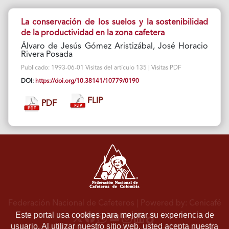
La conservación de los suelos y la sostenibilidad
de la productividad en la zona cafetera
Álvaro de Jesús Gómez Aristizábal, José Horacio
Rivera Posada
Publicado: 1993-06-01 Visitas del artículo 135 | Visitas PDF
DOI:
https://doi.org/10.38141/10779/0190
FLIP
PDF
Federación Nacional de Cafeteros
| Powered by: Cenicafé
Este portal usa cookies para mejorar su experiencia de
usuario. Al utilizar nuestro sitio web, usted acepta nuestra