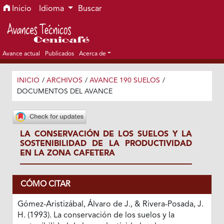
Ir al menú de navegación principal
Ir al contenido principal
Ir al pie de página del sitio
Inicio
Idioma
Buscar
Avance actual
Publicados
Acerca de
INICIO
/
ARCHIVOS
/
AVANCE 190 SUELOS
/
DOCUMENTOS DEL AVANCE
LA CONSERVACIÓN DE LOS SUELOS Y LA
SOSTENIBILIDAD DE LA PRODUCTIVIDAD
EN LA ZONA CAFETERA
CÓMO CITAR
Gómez-Aristizábal, Álvaro de J., & Rivera-Posada, J.
H. (1993). La conservación de los suelos y la