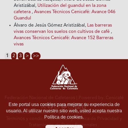
Aristizábal,
Utilización del guandul en la zona
cafetera
,
Avances Técnicos Cenicafé: Avance 046
Guandul
Álvaro de Jesús Gómez Aristizábal,
Las barreras
vivas conservan los suelos con cultivos de café
,
Avances Técnicos Cenicafé: Avance 152 Barreras
vivas
1
2
3
>
>>
Federación Nacional de Cafeteros
| Powered by: Cenicafé
Este portal usa cookies para mejorar su experiencia de
usuario. Al utilizar nuestro sitio web, usted acepta nuestra
Al continuar utilizando este portal, aceptas nuestros
Política de cookies.
Términos y condiciones de uso
y
Política de Privacidad y
Tratamiento de Datos Personales
.