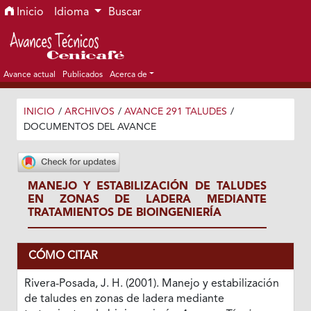
Ir al menú de navegación principal
Ir al contenido principal
Ir al pie de página del sitio
Inicio
Idioma
Buscar
Avance actual
Publicados
Acerca de
INICIO
/
ARCHIVOS
/
AVANCE 291 TALUDES
/
DOCUMENTOS DEL AVANCE
MANEJO Y ESTABILIZACIÓN DE TALUDES
EN ZONAS DE LADERA MEDIANTE
TRATAMIENTOS DE BIOINGENIERÍA
CÓMO CITAR
Rivera-Posada, J. H. (2001). Manejo y estabilización
de taludes en zonas de ladera mediante