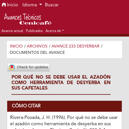
Ir al menú de navegación principal
Ir al contenido principal
Ir al pie de página del sitio
Inicio
Idioma
Buscar
Avance actual
Publicados
Acerca de
INICIO
/
ARCHIVOS
/
AVANCE 233 DESYERBAR
/
DOCUMENTOS DEL AVANCE
POR QUÉ NO SE DEBE USAR EL AZADÓN
COMO HERRAMIENTA DE DESYERBA EN
SUS CAFETALES
CÓMO CITAR
Rivera-Posada, J. H. (1996). Por qué no se debe usar
el azadón como herramienta de desyerba en sus