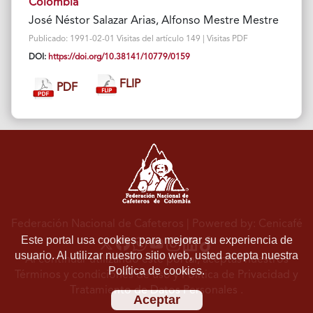
Colombia
José Néstor Salazar Arias, Alfonso Mestre Mestre
Publicado: 1991-02-01 Visitas del artículo 149 | Visitas PDF
DOI:
https://doi.org/10.38141/10779/0159
FLIP
PDF
Federación Nacional de Cafeteros
| Powered by: Cenicafé
Este portal usa cookies para mejorar su experiencia de
usuario. Al utilizar nuestro sitio web, usted acepta nuestra
Al continuar utilizando este portal, aceptas nuestros
Política de cookies.
Términos y condiciones de uso
y
Política de Privacidad y
Tratamiento de Datos Personales
.
Aceptar