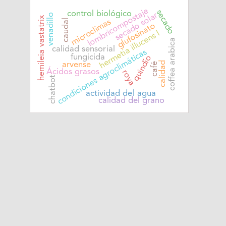
lombricompostaje
secado
control biológico
secado solar
venadillo
hemileia vastatrix
microclimas
caudal
glufosinato
hermetia illucens l
coffea arabica
calidad sensorial
condiciones agroclimáticas
fungicida
quindío
calidad
arvense
café
Ácidos grasos
roya
chatbot
actividad del agua
calidad del grano