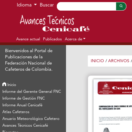
Ir al menú de navegación principal
Ir al contenido principal
Ir al pie de página del sitio
Idioma
Buscar
Avance actual
Publicados
Acerca de
Bienvenidos al Portal de
Publicaciones de la
INICIO
/
ARCHIVOS
Federación Nacional de
Cafeteros de Colombia.
Inicio
Informe del Gerente General FNC
Informe de Gestión FNC
Informe Anual Cenicafé
Atlas Cafeteros
Anuario Meteorológico Cafetero
Avances Técnicos Cenicafé