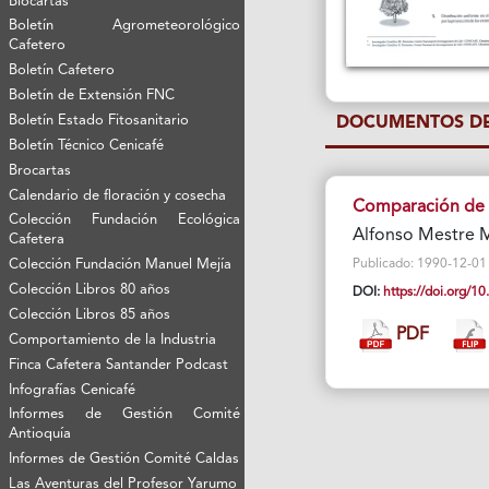
Biocartas
Boletín Agrometeorológico
Cafetero
Boletín Cafetero
Boletín de Extensión FNC
Boletín Estado Fitosanitario
DOCUMENTOS DE
Boletín Técnico Cenicafé
Brocartas
Calendario de floración y cosecha
Comparación de ci
Colección Fundación Ecológica
Alfonso Mestre M
Cafetera
Colección Fundación Manuel Mejía
Publicado: 1990-12-01 Vi
Colección Libros 80 años
DOI:
https://doi.org/
Colección Libros 85 años
PDF
Comportamiento de la Industria
Finca Cafetera Santander Podcast
Infografías Cenicafé
Informes de Gestión Comité
Antioquía
Informes de Gestión Comité Caldas
Las Aventuras del Profesor Yarumo