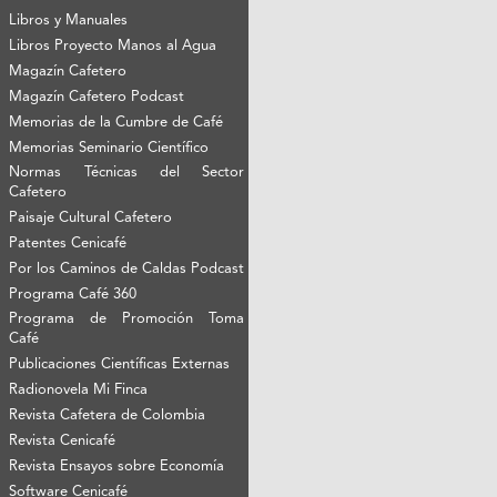
Libros y Manuales
Libros Proyecto Manos al Agua
Magazín Cafetero
Magazín Cafetero Podcast
Memorias de la Cumbre de Café
Memorias Seminario Científico
Normas Técnicas del Sector
Cafetero
Paisaje Cultural Cafetero
Patentes Cenicafé
Por los Caminos de Caldas Podcast
Programa Café 360
Programa de Promoción Toma
Café
Publicaciones Científicas Externas
Radionovela Mi Finca
Revista Cafetera de Colombia
Revista Cenicafé
Revista Ensayos sobre Economía
Software Cenicafé