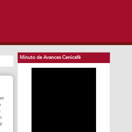
Minuto de Avances Cenicafé
on
é
e
n
l