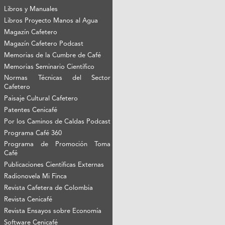
Libros y Manuales
Libros Proyecto Manos al Agua
Magazín Cafetero
Magazín Cafetero Podcast
Memorias de la Cumbre de Café
Memorias Seminario Científico
Normas Técnicas del Sector
Cafetero
Paisaje Cultural Cafetero
Patentes Cenicafé
Por los Caminos de Caldas Podcast
Programa Café 360
Programa de Promoción Toma
Café
Publicaciones Científicas Externas
Radionovela Mi Finca
Revista Cafetera de Colombia
Revista Cenicafé
Revista Ensayos sobre Economía
Software Cenicafé