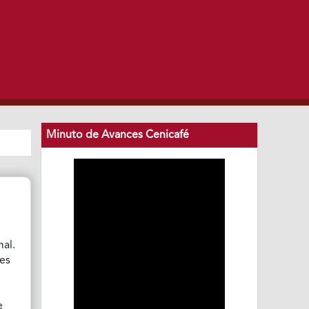
Minuto de Avances Cenicafé
mal.
nes
e