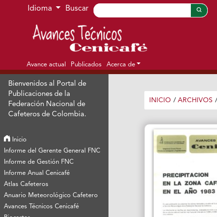
Ir al menú de navegación principal
Ir al contenido principal
Ir al pie de página del sitio
Idioma
Buscar
Avance actual
Publicados
Acerca de
Bienvenidos al Portal de
Publicaciones de la
INICIO
/
ARCHIVOS
Federación Nacional de
Cafeteros de Colombia.
Inicio
Informe del Gerente General FNC
Informe de Gestión FNC
Informe Anual Cenicafé
Atlas Cafeteros
Anuario Meteorológico Cafetero
Avances Técnicos Cenicafé