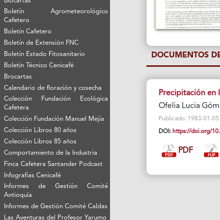
Biocartas
Boletín Agrometeorológico
Cafetero
Boletín Cafetero
Boletín de Extensión FNC
Boletín Estado Fitosanitario
DOCUMENTOS DE
Boletín Técnico Cenicafé
Brocartas
Calendario de floración y cosecha
Precipitación en 
Colección Fundación Ecológica
Ofelia Lucia Gó
Cafetera
Colección Fundación Manuel Mejía
Publicado: 1983-01-05 Vi
Colección Libros 80 años
DOI:
https://doi.org/
Colección Libros 85 años
PDF
Comportamiento de la Industria
Finca Cafetera Santander Podcast
Infografías Cenicafé
Informes de Gestión Comité
Antioquía
Informes de Gestión Comité Caldas
Las Aventuras del Profesor Yarumo