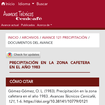
Ir al menú de navegación principal
Ir al contenido principal
Ir al pie de página del sitio
Inicio
Idioma
Buscar
Avance actual
Publicados
Acerca de
INICIO
/
ARCHIVOS
/
AVANCE 121 PRECIPITACIÓN
/
DOCUMENTOS DEL AVANCE
PRECIPITACIÓN EN LA ZONA CAFETERA
EN EL AÑO 1983
CÓMO CITAR
Gómez-Gómez, O. L. (1983). Precipitación en la zona
cafetera en el año 1983.
Avances Técnicos Cenicafé
,
121
, 1-6.
https://doi.org/10.38141/10779/0121