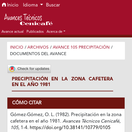
Ir al menú de navegación principal
Ir al contenido principal
Ir al pie de página del sitio
Inicio
Idioma
Buscar
Avance actual
Publicados
Acerca de
INICIO
/
ARCHIVOS
/
AVANCE 105 PRECIPITACIÓN
/
DOCUMENTOS DEL AVANCE
PRECIPITACIÓN EN LA ZONA CAFETERA
EN EL AÑO 1981
CÓMO CITAR
Gómez-Gómez, O. L. (1982). Precipitación en la zona
cafetera en el año 1981.
Avances Técnicos Cenicafé
,
105
, 1-4.
https://doi.org/10.38141/10779/0105