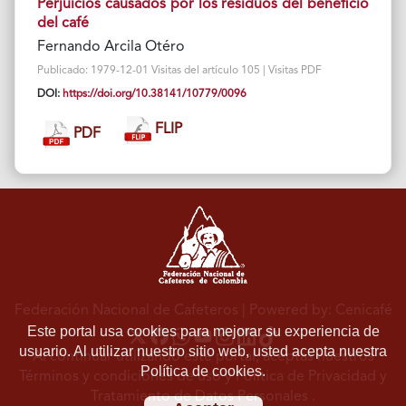
Perjuicios causados por los residuos del beneficio
del café
Fernando Arcila Otéro
Publicado: 1979-12-01 Visitas del artículo 105 | Visitas PDF
DOI:
https://doi.org/10.38141/10779/0096
FLIP
PDF
Federación Nacional de Cafeteros
| Powered by: Cenicafé
Este portal usa cookies para mejorar su experiencia de
usuario. Al utilizar nuestro sitio web, usted acepta nuestra
Al continuar utilizando este portal, aceptas nuestros
Política de cookies.
Términos y condiciones de uso
y
Política de Privacidad y
Tratamiento de Datos Personales
.