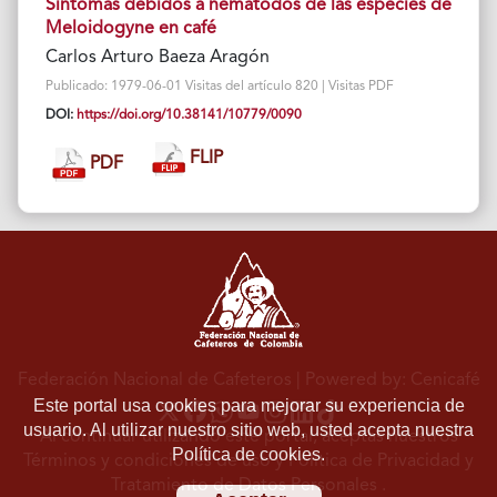
Síntomas debidos a nematodos de las especies de
Meloidogyne en café
Carlos Arturo Baeza Aragón
Publicado: 1979-06-01 Visitas del artículo 820 | Visitas PDF
DOI:
https://doi.org/10.38141/10779/0090
FLIP
PDF
Federación Nacional de Cafeteros
| Powered by: Cenicafé
Este portal usa cookies para mejorar su experiencia de
usuario. Al utilizar nuestro sitio web, usted acepta nuestra
Al continuar utilizando este portal, aceptas nuestros
Política de cookies.
Términos y condiciones de uso
y
Política de Privacidad y
Tratamiento de Datos Personales
.