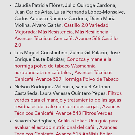
Claudia Patricia Flórez, Julio Quiroga-Cardona,
Juan Carlos Arias, Luisa Fernanda López-Monsalve,
Carlos Augusto Ramírez-Cardona, Diana María
Molina, Alvaro Gaitán,
Castillo 2.0 Variedad
Mejorada: Más Resistencia, Más Resiliencia
,
Avances Técnicos Cenicafé: Avance 566 Castillo
2.0
Luis Miguel Constantino, Zulma Gil-Palacio, José
Enrique Baute-Balcázar,
Conozca y maneje la
hormiga polvo de tabaco Wasmannia
auropunctata en cafetales
,
Avances Técnicos
Cenicafé: Avance 529 Hormiga Polvo de Tabaco
Nelson Rodríguez-Valencia, Samuel Antonio
Castañeda, Laura Vanessa Quintero-Yepes,
Filtros
verdes para el manejo y tratamiento de las aguas
residuales del café con cero descargas
,
Avances
Técnicos Cenicafé: Avance 548 Filtros Verdes
Siavosh Sadeghian,
Análisis foliar: Una guía para
evaluar el estado nutricional del café.
,
Avances
Técnicos Cenicafé: Avance 515 Análisis Foliar