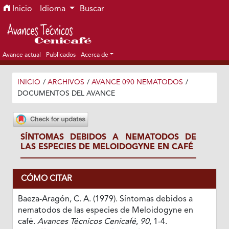
Ir al menú de navegación principal
Ir al contenido principal
Ir al pie de página del sitio
Inicio
Idioma
Buscar
Avance actual
Publicados
Acerca de
INICIO
/
ARCHIVOS
/
AVANCE 090 NEMATODOS
/
DOCUMENTOS DEL AVANCE
SÍNTOMAS DEBIDOS A NEMATODOS DE
LAS ESPECIES DE MELOIDOGYNE EN CAFÉ
CÓMO CITAR
Baeza-Aragón, C. A. (1979). Síntomas debidos a
nematodos de las especies de Meloidogyne en
café.
Avances Técnicos Cenicafé
,
90
, 1-4.