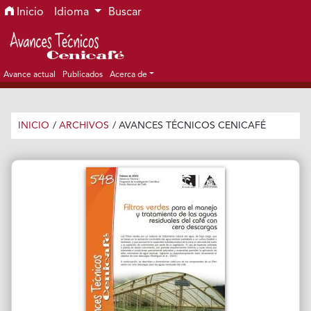
Ir al menú de navegación principal
Ir al contenido principal
Ir al pie de página del sitio
Inicio
Idioma
Buscar
Avance actual
Publicados
Acerca de
INICIO
/
ARCHIVOS
/
AVANCES TÉCNICOS CENICAFÉ