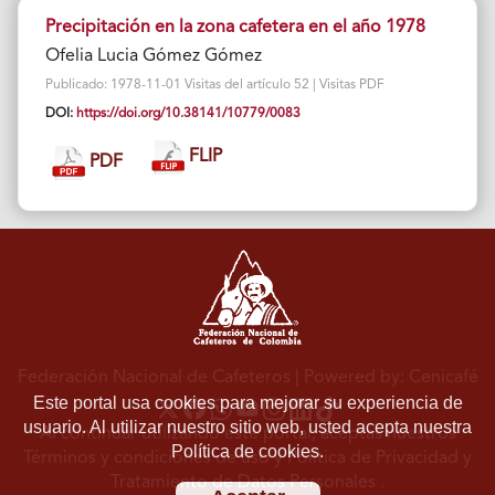
Precipitación en la zona cafetera en el año 1978
Ofelia Lucia Gómez Gómez
Publicado: 1978-11-01 Visitas del artículo 52 | Visitas PDF
DOI:
https://doi.org/10.38141/10779/0083
FLIP
PDF
Federación Nacional de Cafeteros
| Powered by: Cenicafé
Este portal usa cookies para mejorar su experiencia de
usuario. Al utilizar nuestro sitio web, usted acepta nuestra
Al continuar utilizando este portal, aceptas nuestros
Política de cookies.
Términos y condiciones de uso
y
Política de Privacidad y
Tratamiento de Datos Personales
.