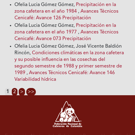
Ofelia Lucia Gómez Gómez,
Precipitación en la
zona cafetera en el año 1984
,
Avances Técnicos
Cenicafé: Avance 126 Precipitación
Ofelia Lucia Gómez Gómez,
Precipitación en la
zona cafetera en el año 1977
,
Avances Técnicos
Cenicafé: Avance 073 Precipitación
Ofelia Lucia Gómez Gómez, José Vicente Baldión
Rincón,
Condiciones climáticas en la zona cafetera
y su posible influencia en las cosechas del
segundo semestre de 1988 y primer semestre de
1989
,
Avances Técnicos Cenicafé: Avance 146
Variabilidad hídrica
1
2
>
>>