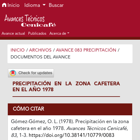
Ir al menú de navegación principal
Ir al contenido principal
Ir al pie de página del sitio
Inicio
Idioma
Buscar
Avance actual
Publicados
Acerca de
INICIO
/
ARCHIVOS
/
AVANCE 083 PRECIPITACIÓN
/
DOCUMENTOS DEL AVANCE
PRECIPITACIÓN EN LA ZONA CAFETERA
EN EL AÑO 1978
CÓMO CITAR
Gómez-Gómez, O. L. (1978). Precipitación en la zona
cafetera en el año 1978.
Avances Técnicos Cenicafé
,
83
, 1-3.
https://doi.org/10.38141/10779/0083