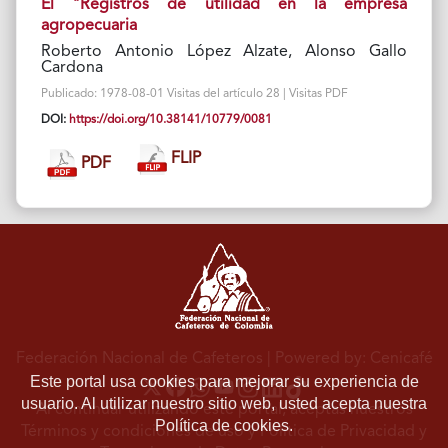
El "Registros de utilidad en la empresa
agropecuaria
Roberto Antonio López Alzate, Alonso Gallo
Cardona
Publicado: 1978-08-01 Visitas del artículo 28 | Visitas PDF
DOI:
https://doi.org/10.38141/10779/0081
FLIP
PDF
Federación Nacional de Cafeteros
| Powered by: Cenicafé
Este portal usa cookies para mejorar su experiencia de
usuario. Al utilizar nuestro sitio web, usted acepta nuestra
Al continuar utilizando este portal, aceptas nuestros
Política de cookies.
Términos y condiciones de uso
y
Política de Privacidad y