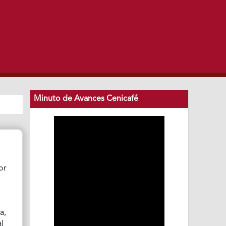
Minuto de Avances Cenicafé
or
a,
al