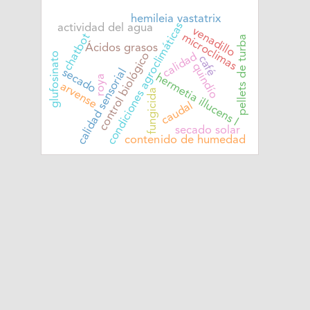
hemileia vastatrix
condiciones agroclimáticas
actividad del agua
venadillo
chatbot
microclimas
pellets de turba
Ácidos grasos
control biológico
glufosinato
calidad
café
quindío
calidad sensorial
secado
hermetia illucens l
roya
arvense
fungicida
caudal
secado solar
contenido de humedad