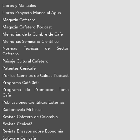
Libros y Manuales
Libros Proyecto Manos al Agua
Magazín Cafetero
Magazín Cafetero Podcast
Memorias de la Cumbre de Café
Memorias Seminario Científico
Normas Técnicas del Sector
Cafetero
Paisaje Cultural Cafetero
Patentes Cenicafé
Por los Caminos de Caldas Podcast
Programa Café 360
Programa de Promoción Toma
Café
Publicaciones Científicas Externas
Radionovela Mi Finca
Revista Cafetera de Colombia
Revista Cenicafé
Revista Ensayos sobre Economía
Software Cenicafé