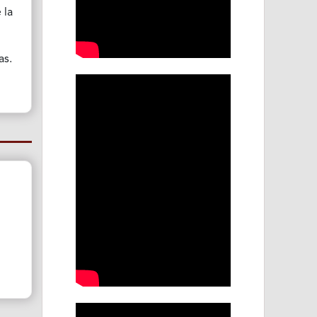
 la
as.