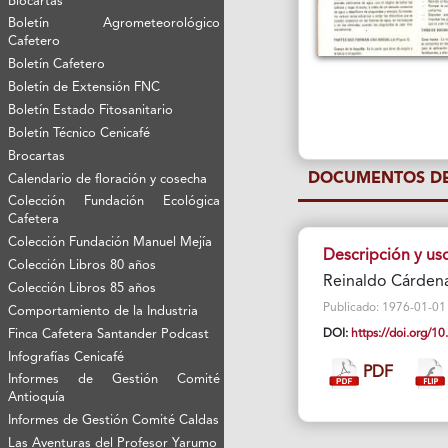
Biocartas
Boletín Agrometeorológico
Cafetero
Boletín Cafetero
Boletín de Extensión FNC
Boletín Estado Fitosanitario
Boletín Técnico Cenicafé
Brocartas
DOCUMENTOS DE
Calendario de floración y cosecha
Colección Fundación Ecológica
Cafetera
Colección Fundación Manuel Mejía
Descripción y uso
Colección Libros 80 años
Reinaldo Cárdena
Colección Libros 85 años
Publicado: 1976-01-01 Vi
Comportamiento de la Industria
Finca Cafetera Santander Podcast
DOI:
https://doi.org/
Infografías Cenicafé
PDF
Informes de Gestión Comité
Antioquía
Informes de Gestión Comité Caldas
Las Aventuras del Profesor Yarumo