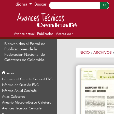
Ir al menú de navegación principal
Ir al contenido principal
Ir al pie de página del sitio
Idioma
Buscar
Avance actual
Publicados
Acerca de
Bienvenidos al Portal de
Publicaciones de la
INICIO
/
ARCHIVOS
Federación Nacional de
Cafeteros de Colombia.
Inicio
Informe del Gerente General FNC
Informe de Gestión FNC
Informe Anual Cenicafé
Atlas Cafeteros
Anuario Meteorológico Cafetero
Avances Técnicos Cenicafé