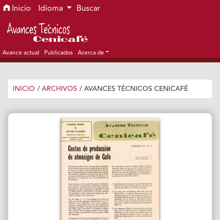
Ir al menú de navegación principal
Ir al contenido principal
Ir al pie de página del sitio
Inicio
Idioma
Buscar
Avance actual
Publicados
Acerca de
INICIO
/
ARCHIVOS
/
AVANCES TÉCNICOS CENICAFÉ