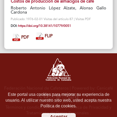
Costos de producción de almácigos de café
Roberto Antonio López Alzate, Alonso Gallo
Cardona
Publicado: 1976-02-01 Visitas del artículo 87 | Visitas PDF
DOI:
https://doi.org/10.38141/10779/0051
FLIP
PDF
Federación Nacional de Cafeteros
| Powered by: Cenicafé
Este portal usa cookies para mejorar su experiencia de
usuario. Al utilizar nuestro sitio web, usted acepta nuestra
Al continuar utilizando este portal, aceptas nuestros
Política de cookies.
Términos y condiciones de uso
y
Política de Privacidad y
Tratamiento de Datos Personales
.
Aceptar