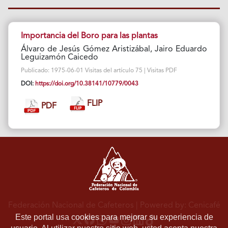
Importancia del Boro para las plantas
Álvaro de Jesús Gómez Aristizábal, Jairo Eduardo
Leguizamón Caicedo
Publicado: 1975-06-01 Visitas del artículo 75 | Visitas PDF
DOI:
https://doi.org/10.38141/10779/0043
FLIP
PDF
Federación Nacional de Cafeteros
| Powered by: Cenicafé
Este portal usa cookies para mejorar su experiencia de