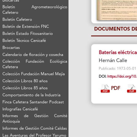
Biocartas
Boletín Agrometeorológico
Cafetero
Boletín Cafetero
Boletín de Extensión FNC
DOCUMENTOS DE
Boletín Estado Fitosanitario
Boletín Técnico Cenicafé
Brocartas
Baterías eléctric
Calendario de floración y cosecha
Hernán Calle
Colección Fundación Ecológica
Cafetera
Publicado: 1973-05-01 V
Colección Fundación Manuel Mejía
DOI:
https://doi.org/
Colección Libros 80 años
Colección Libros 85 años
PDF
Comportamiento de la Industria
Finca Cafetera Santander Podcast
Infografías Cenicafé
Informes de Gestión Comité
Antioquía
Informes de Gestión Comité Caldas
Las Aventuras del Profesor Yarumo