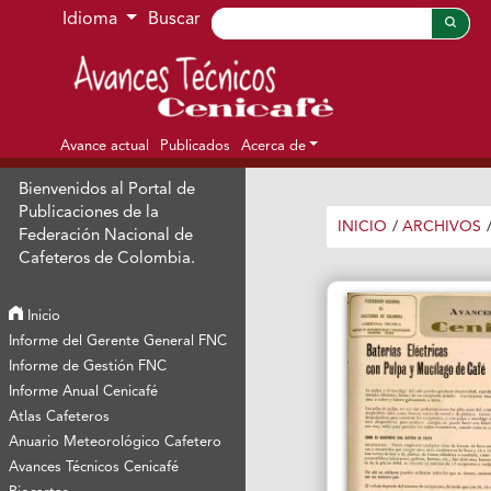
Ir al menú de navegación principal
Ir al contenido principal
Ir al pie de página del sitio
Idioma
Buscar
Avance actual
Publicados
Acerca de
Bienvenidos al Portal de
Publicaciones de la
INICIO
/
ARCHIVOS
Federación Nacional de
Cafeteros de Colombia.
Inicio
Informe del Gerente General FNC
Informe de Gestión FNC
Informe Anual Cenicafé
Atlas Cafeteros
Anuario Meteorológico Cafetero
Avances Técnicos Cenicafé