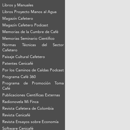
Libros y Manuales
Libros Proyecto Manos al Agua
Magazín Cafetero
Magazín Cafetero Podcast
Memorias de la Cumbre de Café
Memorias Seminario Científico
Normas Técnicas del Sector
Cafetero
Paisaje Cultural Cafetero
Patentes Cenicafé
Por los Caminos de Caldas Podcast
Programa Café 360
Programa de Promoción Toma
Café
Publicaciones Científicas Externas
Radionovela Mi Finca
Revista Cafetera de Colombia
Revista Cenicafé
Revista Ensayos sobre Economía
Software Cenicafé