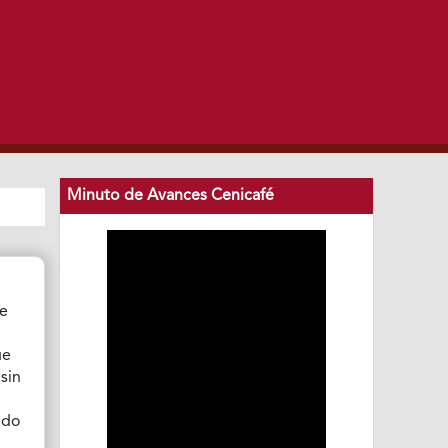
Minuto de Avances Cenicafé
e
ue
sin
edo