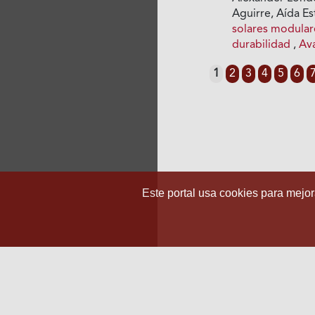
Aguirre, Aída E
solares modulare
durabilidad
,
Av
1
2
3
4
5
6
Este portal usa cookies para mejora