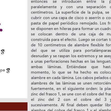
entonces se introducen entre la pu
paralelamente y con una separación
centímetros. La superficie de la pulpa, se
cubrir con una capa de cisco o aserrín o c
pasta de papel periódico remojado. Los fr
se disponen en hileras para formar un cuad
se colocan dentro de una caja de m
construida para el efecto. Luego se cortan 
de 10 centímetros de alambre flexible for
del que se utiliza para portalámpara
s
desnudan y se raspan los extremos y se ase
a unas perforaciones hechas en las lenguet
ambas láminas. Entiéndase que hast
lpa
momento, lo que se ha hecho es coloc
alambre en cada lámina. Los cabos pelados 
alambres de las láminas se unen retorcién
fuertemente, en el siguiente orden: la pla
zinc del frasco 1, se une con el cobre del fra
el zinc del 2 con el cobre del 3 y
sucesivamente. Al final deben quedar libr
alambre del cobre del frasco 1 y el alambr