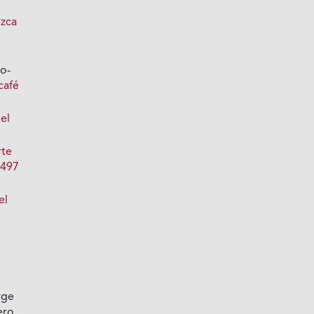
zca
ro-
café
del
rte
 497
el
rge
ero