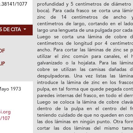
0.38141/1077
profundidad y 5 centímetros de diámetro 
boca). Para cada frasco se corta una lámi
zinc de 14 centímetros de ancho 
centímetros de largo, cortando en el lad
 DE CITA
largo una lengueta de una pulgada por cada
Luego se corta una lámina de cobre 
centímetros de longitud por 4 centímetr
ancho. Para cortar las láminas de zinc se 
DF
utilizar el zinc común para canales, el h
galvanizado o la hojalata. Para las lámin
IP
cobre se utilizan las camisas dañadas d
despulpadoras. Una vez listas las lámina
introduce la lámina de zinc en los frasco
pulpa, en tal forma que quede pegada contr
ayo 1973
paredes internas del frasco, en todo el der
Luego se coloca la lámina de cobre clavá
dentro de la pulpa en el centro del fr
i.org
teniendo cuidado de que no queden en con
1/107
las dos láminas en ningún punto. Otra for
cortar las dos láminas del mismo tam