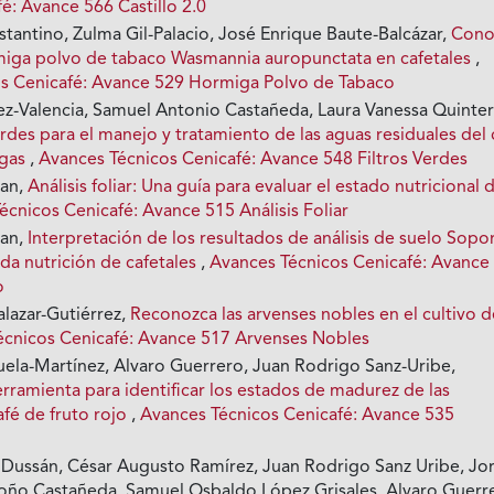
é: Avance 566 Castillo 2.0
tantino, Zulma Gil-Palacio, José Enrique Baute-Balcázar,
Cono
miga polvo de tabaco Wasmannia auropunctata en cafetales
,
s Cenicafé: Avance 529 Hormiga Polvo de Tabaco
z-Valencia, Samuel Antonio Castañeda, Laura Vanessa Quinte
erdes para el manejo y tratamiento de las aguas residuales del 
rgas
,
Avances Técnicos Cenicafé: Avance 548 Filtros Verdes
ian,
Análisis foliar: Una guía para evaluar el estado nutricional 
écnicos Cenicafé: Avance 515 Análisis Foliar
ian,
Interpretación de los resultados de análisis de suelo Sopo
da nutrición de cafetales
,
Avances Técnicos Cenicafé: Avance
o
alazar-Gutiérrez,
Reconozca las arvenses nobles en el cultivo d
écnicos Cenicafé: Avance 517 Arvenses Nobles
uela-Martínez, Alvaro Guerrero, Juan Rodrigo Sanz-Uribe,
ramienta para identificar los estados de madurez de las
afé de fruto rojo
,
Avances Técnicos Cenicafé: Avance 535
ussán, César Augusto Ramírez, Juan Rodrigo Sanz Uribe, Jo
ño Castañeda, Samuel Osbaldo López Grisales, Alvaro Guerr