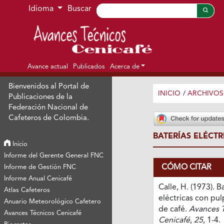
Ir al menú de navegación principal
Ir al contenido principal
Ir al pie de página del sitio
Idioma
Buscar
Avance actual
Publicados
Acerca de
Bienvenidos al Portal de
INICIO
/
ARCHIVOS
Publicaciones de la
Federación Nacional de
Cafeteros de Colombia.
BATERÍAS ELÉCT
Inicio
Informe del Gerente General FNC
CÓMO CITAR
Informe de Gestión FNC
Informe Anual Cenicafé
Calle, H. (1973). B
Atlas Cafeteros
eléctricas con pu
Anuario Meteorológico Cafetero
de café.
Avances 
Avances Técnicos Cenicafé
Cenicafé
,
25
, 1-4.