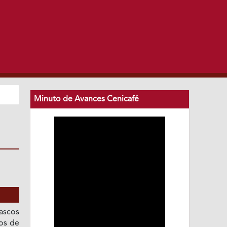
Minuto de Avances Cenicafé
rascos
os de