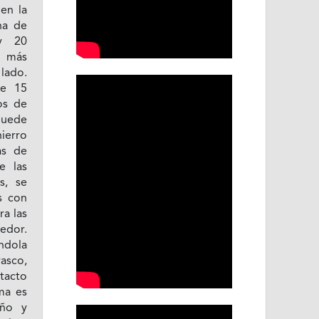
en la
na de
y 20
o más
 lado.
de 15
os de
puede
ierro
as de
e las
s, se
s con
a las
redor.
ndola
asco,
tacto
ma es
año y