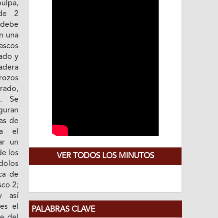
lpa,
 de 2
 debe
on una
ascos
rado y
adera
trozos
rado,
s. Se
guran
as de
a el
ar un
de los
VER TODOS LOS MINUTOS
dolos
ca de
sco 2;
 así
es el
PALABRAS CLAVE
e del