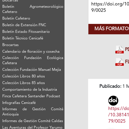
Biocartas
https://doi.org/1
Boletín Agrometeorológico
9/0025
Cafetero
Boletín Cafetero
Boletín de Extensión FNC
MÁS FORMATOS
Boletín Estado Fitosanitario
Boletín Técnico Cenicafé
Brocartas
P
Calendario de floración y cosecha
Colección Fundación Ecológica
FL
Cafetera
Colección Fundación Manuel Mejía
Colección Libros 80 años
Colección Libros 85 años
Publicado:
1 M
Comportamiento de la Industria
Finca Cafetera Santander Podcast
Infografías Cenicafé
https://do
Informes de Gestión Comité
Antioquía
/10.3814
Informes de Gestión Comité Caldas
79/0025
Las Aventuras del Profesor Yarumo