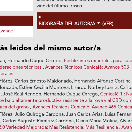
zinc del último frasco.
BIOGRAFÍA DEL AUTOR/A
(VER)
Avance
ás leídos del mismo autor/a
ian, Hernando Duque Orrego,
Fertilizantes minerales para caf
deraciones técnicas
,
Avances Técnicos Cenicafé: Avance 503
nerales
a Flórez, Carlos Ernesto Maldonado, Hernando Alfonso Cortina,
Moncada, Esther Cecilia Montoya, Lizardo Norbey Ibarra, Carlo
o, José Raúl Rendón, Hernando Duque Orrego,
Cenicafé 1 : N
e bajo altamente productiva resistente a la roya y al CBD con
sica del grano
,
Avances Técnicos Cenicafé: Avance 469 Cenica
 Flórez, Julio Quiroga-Cardona, Juan Carlos Arias, Luisa Ferna
 Carlos Augusto Ramírez-Cardona, Diana María Molina, Alvar
 2.0 Variedad Mejorada: Más Resistencia, Más Resiliencia
,
Avan