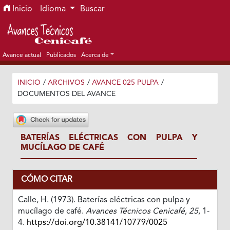
Ir al menú de navegación principal
Ir al contenido principal
Ir al pie de página del sitio
Inicio
Idioma
Buscar
Avance actual
Publicados
Acerca de
INICIO
/
ARCHIVOS
/
AVANCE 025 PULPA
/
DOCUMENTOS DEL AVANCE
BATERÍAS ELÉCTRICAS CON PULPA Y
MUCÍLAGO DE CAFÉ
CÓMO CITAR
Calle, H. (1973). Baterías eléctricas con pulpa y
mucílago de café.
Avances Técnicos Cenicafé
,
25
, 1-
4.
https://doi.org/10.38141/10779/0025