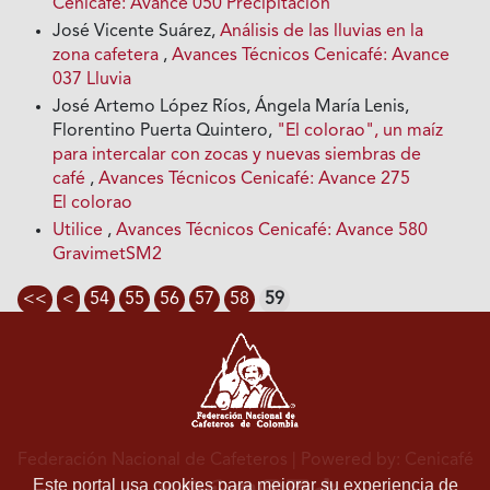
Cenicafé: Avance 050 Precipitación
José Vicente Suárez,
Análisis de las lluvias en la
zona cafetera
,
Avances Técnicos Cenicafé: Avance
037 Lluvia
José Artemo López Ríos, Ángela María Lenis,
Florentino Puerta Quintero,
"El colorao", un maíz
para intercalar con zocas y nuevas siembras de
café
,
Avances Técnicos Cenicafé: Avance 275
El colorao
Utilice
,
Avances Técnicos Cenicafé: Avance 580
GravimetSM2
<<
<
54
55
56
57
58
59
Federación Nacional de Cafeteros
| Powered by: Cenicafé
Este portal usa cookies para mejorar su experiencia de