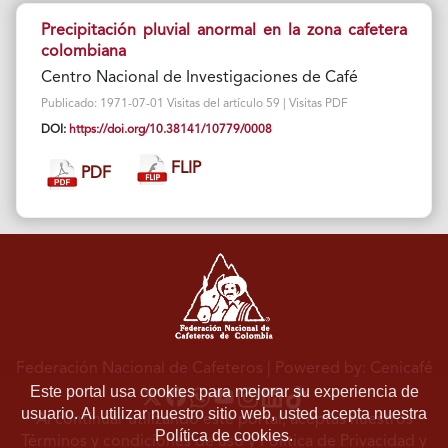
Precipitación pluvial anormal en la zona cafetera
colombiana
Centro Nacional de Investigaciones de Café
Publicado: 1971-07-01 Visitas del artículo 59 | Visitas PDF
DOI:
https://doi.org/10.38141/10779/0008
FLIP
PDF
Federación Nacional de Cafeteros
| Powered by: Cenicafé
Este portal usa cookies para mejorar su experiencia de
usuario. Al utilizar nuestro sitio web, usted acepta nuestra
Al continuar utilizando este portal, aceptas nuestros
Política de cookies.
Términos y condiciones de uso
y
Política de Privacidad y