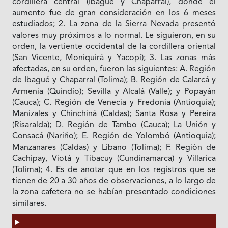
cordillera central (Ibagué y Chaparral), donde el
aumento fue de gran consideración en los 6 meses
estudiados; 2. La zona de la Sierra Nevada presentó
valores muy próximos a lo normal. Le siguieron, en su
orden, la vertiente occidental de la cordillera oriental
(San Vicente, Moniquirá y Yacopí); 3. Las zonas más
afectadas, en su orden, fueron las siguientes: A. Región
de Ibagué y Chaparral (Tolima); B. Región de Calarcá y
Armenia (Quindío); Sevilla y Alcalá (Valle); y Popayán
(Cauca); C. Región de Venecia y Fredonia (Antioquia);
Manizales y Chinchiná (Caldas); Santa Rosa y Pereira
(Risaralda); D. Región de Tambo (Cauca); La Unión y
Consacá (Nariño); E. Región de Yolombó (Antioquia);
Manzanares (Caldas) y Líbano (Tolima); F. Región de
Cachipay, Viotá y Tibacuy (Cundinamarca) y Villarica
(Tolima); 4. Es de anotar que en los registros que se
tienen de 20 a 30 años de observaciones, a lo largo de
la zona cafetera no se habían presentado condiciones
similares.