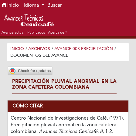
Ir al menú de navegación principal
Ir al contenido principal
Ir al pie de página del sitio
Inicio
Idioma
Buscar
Avance actual
Publicados
Acerca de
INICIO
/
ARCHIVOS
/
AVANCE 008 PRECIPITACIÓN
/
DOCUMENTOS DEL AVANCE
PRECIPITACIÓN PLUVIAL ANORMAL EN LA
ZONA CAFETERA COLOMBIANA
CÓMO CITAR
Centro Nacional de Investigaciones de Café. (1971).
Precipitación pluvial anormal en la zona cafetera
colombiana.
Avances Técnicos Cenicafé
,
8
, 1-2.