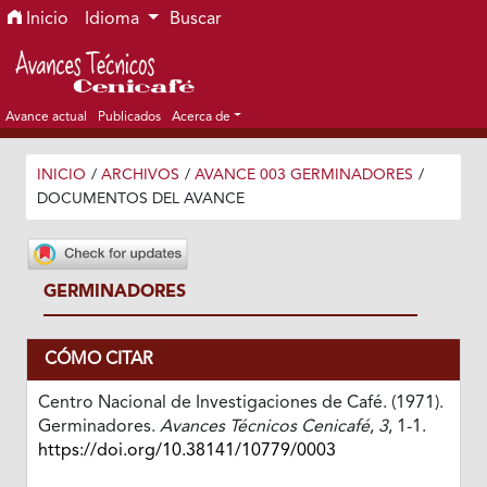
Ir al menú de navegación principal
Ir al contenido principal
Ir al pie de página del sitio
Inicio
Idioma
Buscar
Avance actual
Publicados
Acerca de
INICIO
/
ARCHIVOS
/
AVANCE 003 GERMINADORES
/
DOCUMENTOS DEL AVANCE
GERMINADORES
CÓMO CITAR
Centro Nacional de Investigaciones de Café. (1971).
Germinadores.
Avances Técnicos Cenicafé
,
3
, 1-1.
https://doi.org/10.38141/10779/0003