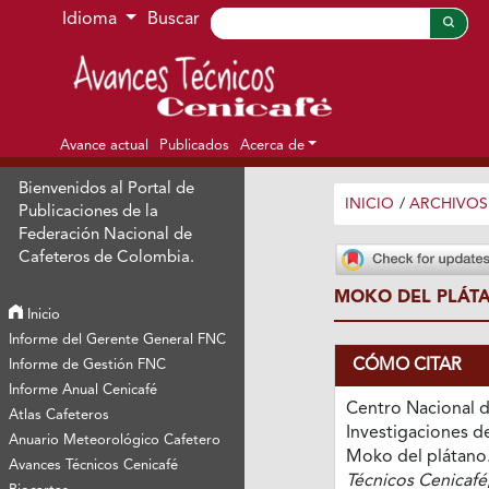
Ir al menú de navegación principal
Ir al contenido principal
Ir al pie de página del sitio
Idioma
Buscar
Avance actual
Publicados
Acerca de
Bienvenidos al Portal de
INICIO
/
ARCHIVOS
Publicaciones de la
Federación Nacional de
Cafeteros de Colombia.
MOKO DEL PLÁT
Inicio
Informe del Gerente General FNC
CÓMO CITAR
Informe de Gestión FNC
Informe Anual Cenicafé
Centro Nacional 
Atlas Cafeteros
Investigaciones de
Anuario Meteorológico Cafetero
Moko del plátano
Avances Técnicos Cenicafé
Técnicos Cenicafé