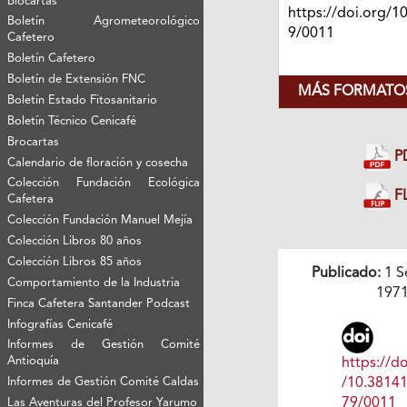
Biocartas
https://doi.org/1
Boletín Agrometeorológico
9/0011
Cafetero
Boletín Cafetero
Boletín de Extensión FNC
MÁS FORMATOS
Boletín Estado Fitosanitario
Boletín Técnico Cenicafé
Brocartas
P
Calendario de floración y cosecha
Colección Fundación Ecológica
FL
Cafetera
Colección Fundación Manuel Mejía
Colección Libros 80 años
Colección Libros 85 años
Publicado:
1 S
Comportamiento de la Industria
197
Finca Cafetera Santander Podcast
Infografías Cenicafé
Informes de Gestión Comité
Antioquía
https://do
Informes de Gestión Comité Caldas
/10.3814
79/0011
Las Aventuras del Profesor Yarumo