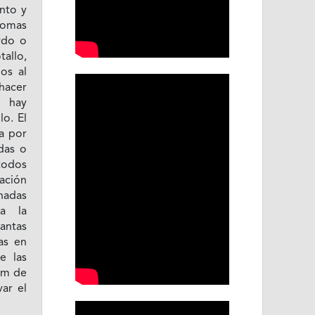
nto y
tomas
rdo o
tallo,
dos al
 hacer
, hay
o. El
a por
adas o
atodos
ación
nadas
ra la
lantas
as en
e las
0 m de
ar el