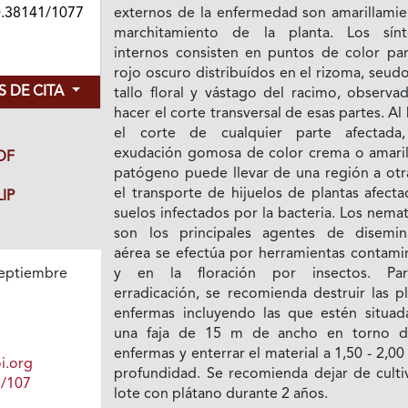
0.38141/1077
externos de la enfermedad son amarillamie
marchitamiento de la planta. Los sín
internos consisten en puntos de color pa
rojo oscuro distribuídos en el rizoma, seudo
 DE CITA
tallo floral y vástago del racimo, observa
hacer el corte transversal de esas partes. Al
el corte de cualquier parte afectada
exudación gomosa de color crema o amarill
DF
patógeno puede llevar de una región a otr
el transporte de hijuelos de plantas afect
IP
suelos infectados por la bacteria. Los nem
son los principales agentes de disemin
aérea se efectúa por herramientas contami
y en la floración por insectos. Pa
eptiembre
erradicación, se recomienda destruir las p
1
enfermas incluyendo las que estén situad
una faja de 15 m de ancho en torno d
enfermas y enterrar el material a 1,50 - 2,0
i.org
profundidad. Se recomienda dejar de cultiv
1/107
lote con plátano durante 2 años.