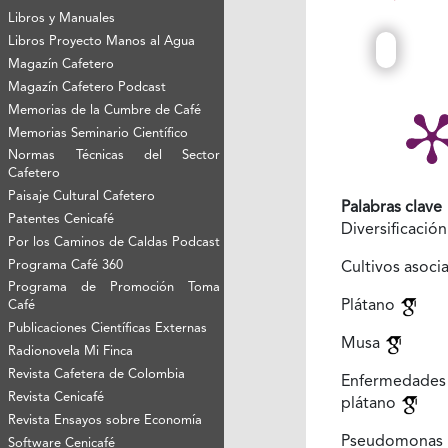
Libros y Manuales
Libros Proyecto Manos al Agua
Magazín Cafetero
Magazín Cafetero Podcast
Memorias de la Cumbre de Café
Memorias Seminario Científico
Normas Técnicas del Sector
Cafetero
Paisaje Cultural Cafetero
Palabras clave
Patentes Cenicafé
Diversificació
Por los Caminos de Caldas Podcast
Programa Café 360
Cultivos asoc
Programa de Promoción Toma
Plátano
Café
Publicaciones Científicas Externas
Musa
Radionovela Mi Finca
Revista Cafetera de Colombia
Enfermeda
Revista Cenicafé
plátano
Revista Ensayos sobre Economía
Pseudomonas
Software Cenicafé