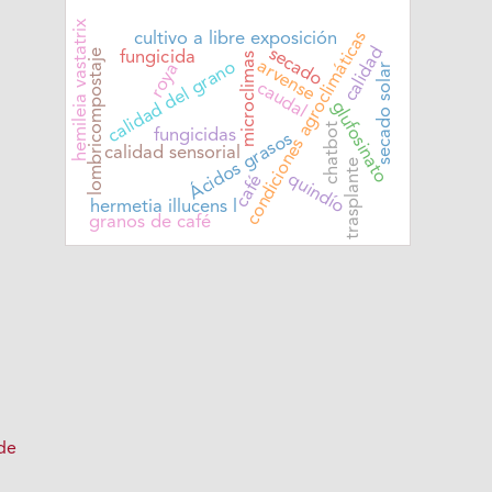
hemileia vastatrix
condiciones agroclimáticas
cultivo a libre exposición
calidad
secado
lombricompostaje
fungicida
microclimas
arvense
calidad del grano
roya
secado solar
caudal
glufosinato
chatbot
Ácidos grasos
fungicidas
calidad sensorial
trasplante
quindío
café
hermetia illucens l
granos de café
e
de