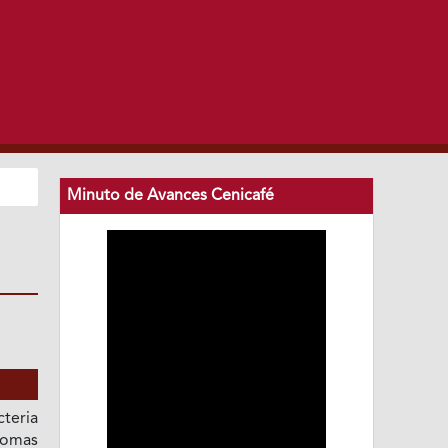
Minuto de Avances Cenicafé
teria
tomas