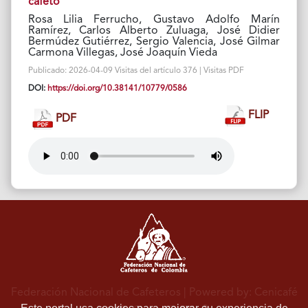
cafeto
Rosa Lilia Ferrucho, Gustavo Adolfo Marín
Ramírez, Carlos Alberto Zuluaga, José Didier
Bermúdez Gutiérrez, Sergio Valencia, José Gilmar
Carmona Villegas, José Joaquín Vieda
Publicado: 2026-04-09 Visitas del artículo 376 | Visitas PDF
DOI:
https://doi.org/10.38141/10779/0586
FLIP
PDF
Federación Nacional de Cafeteros
| Powered by: Cenicafé