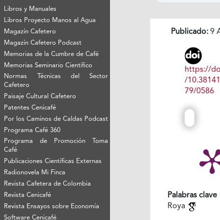
Libros y Manuales
Libros Proyecto Manos al Agua
Publicado:
9 A
Magazín Cafetero
Magazín Cafetero Podcast
Memorias de la Cumbre de Café
Memorias Seminario Científico
https://do
Normas Técnicas del Sector
/10.3814
Cafetero
79/0586
Paisaje Cultural Cafetero
Patentes Cenicafé
Por los Caminos de Caldas Podcast
Programa Café 360
Programa de Promoción Toma
Café
Publicaciones Científicas Externas
Radionovela Mi Finca
Revista Cafetera de Colombia
Palabras clave
Revista Cenicafé
Roya
Revista Ensayos sobre Economía
Software Cenicafé