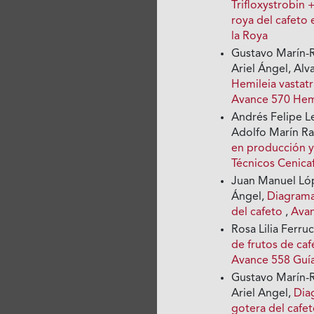
Trifloxystrobin 
roya del cafeto
la Roya
Gustavo Marín-R
Ariel Ángel, Alv
Hemileia vastat
Avance 570 Hemi
Andrés Felipe L
Adolfo Marín R
en producción y
Técnicos Cenica
Juan Manuel Lóp
Ángel,
Diagrama
del cafeto
,
Avan
Rosa Lilia Ferr
de frutos de ca
Avance 558 Guí
Gustavo Marín-R
Ariel Angel,
Dia
gotera del cafe