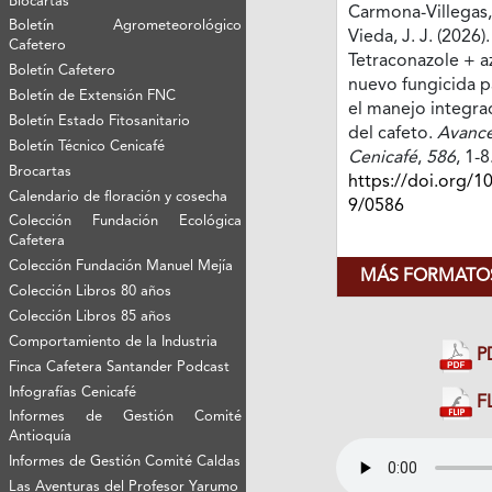
Biocartas
Carmona-Villegas, 
Boletín Agrometeorológico
Vieda, J. J. (2026).
Cafetero
Tetraconazole + a
Boletín Cafetero
nuevo fungicida pa
Boletín de Extensión FNC
el manejo integra
Boletín Estado Fitosanitario
del cafeto.
Avance
Boletín Técnico Cenicafé
Cenicafé
,
586
, 1-8
Brocartas
https://doi.org/1
Calendario de floración y cosecha
9/0586
Colección Fundación Ecológica
Cafetera
Colección Fundación Manuel Mejía
MÁS FORMATOS
Colección Libros 80 años
Colección Libros 85 años
Comportamiento de la Industria
P
Finca Cafetera Santander Podcast
Infografías Cenicafé
FL
Informes de Gestión Comité
Antioquía
Informes de Gestión Comité Caldas
Las Aventuras del Profesor Yarumo