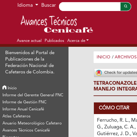
Ir al menú de navegación principal
Ir al contenido principal
Ir al pie de página del sitio
Idioma
Buscar
Avance actual
Publicados
Acerca de
Bienvenidos al Portal de
INICIO
/
ARCHIVOS
Publicaciones de la
Federación Nacional de
Cafeteros de Colombia.
TETRACONAZOLE 
Inicio
MANEJO INTEGRA
Informe del Gerente General FNC
Informe de Gestión FNC
CÓMO CITAR
Informe Anual Cenicafé
Atlas Cafeteros
Ferrucho, R. L., M
Anuario Meteorológico Cafetero
G., Zuluaga, C. A.
Avances Técnicos Cenicafé
Gutiérrez, J. D., Va