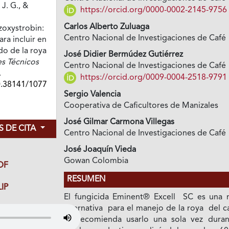
J. G., &
https://orcid.org/0000-0002-2145-9756
Carlos Alberto Zuluaga
zoxystrobin:
Centro Nacional de Investigaciones de Café
ra incluir en
do de la roya
José Didier Bermúdez Gutiérrez
s Técnicos
Centro Nacional de Investigaciones de Café
.
https://orcid.org/0009-0004-2518-9791
0.38141/1077
Sergio Valencia
Cooperativa de Caficultores de Manizales
José Gilmar Carmona Villegas
 DE CITA
Centro Nacional de Investigaciones de Café
José Joaquín Vieda
Gowan Colombia
DF
RESUMEN
IP
El fungicida Eminent® Excell SC es una 
alternativa para el manejo de la roya del c
se recomienda usarlo una sola vez duran