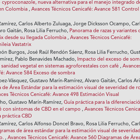
+ cyproconazole, nueva alternativa para el manejo integrado d
 en Colombia
,
Avances Técnicos Cenicafé: Avance 581 Control
amírez, Carlos Alberto Zuluaga, Jorge Dicksson Ocampo, Car
aro Gaitán, Rosa Lilia Ferrucho,
Panorama de razas y variantes 
rix desde su llegada Colombia
,
Avances Técnicos Cenicafé:
leia Vastatrix
eón Burgos, José Raúl Rendón Sáenz, Rosa Lilia Ferrucho, Gus
amírez, Pablo Benavides Machado,
Impacto del exceso de som
 sanidad vegetal en sistemas agroforestales con café
,
Avance
fé: Avance 584 Exceso de sombra
ez-Vásquez, Gustavo Marín-Ramírez, Alvaro Gaitán, Carlos Ari
 de Área Estándar para la estimación visual de severidad de r
ces Técnicos Cenicafé: Avance 498 Estimación Visual
ucho, Gustavo Marín-Ramírez,
Guía práctica para la diferenciaci
fé con síntomas de CBD en el campo
,
Avances Técnicos Cenica
a práctica CBD
amírez, Carlos Alfonso Doncel Bravo, Rosa Lilia Ferrucho, Car
gramas de área estándar para la estimación visual de severida
to.
,
Avances Técnicos Cenicafé: Avance 560 Diagramas de Áre