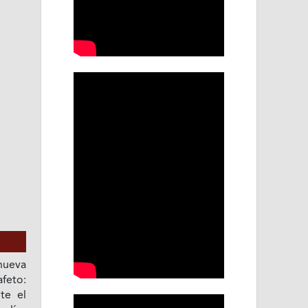
nueva
afeto:
te el