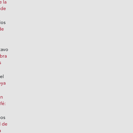
e la
 de
los
de
tavo
bra
s
el
oya
ón
fé:
los
d de
a