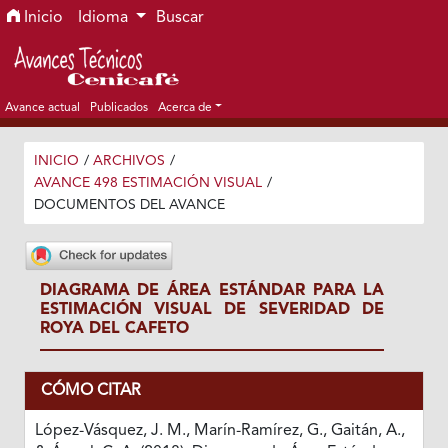
Ir al menú de navegación principal
Ir al contenido principal
Ir al pie de página del sitio
Inicio
Idioma
Buscar
Avance actual
Publicados
Acerca de
INICIO
/
ARCHIVOS
/
AVANCE 498 ESTIMACIÓN VISUAL
/
DOCUMENTOS DEL AVANCE
DIAGRAMA DE ÁREA ESTÁNDAR PARA LA
ESTIMACIÓN VISUAL DE SEVERIDAD DE
ROYA DEL CAFETO
CÓMO CITAR
López-Vásquez, J. M., Marín-Ramírez, G., Gaitán, A.,