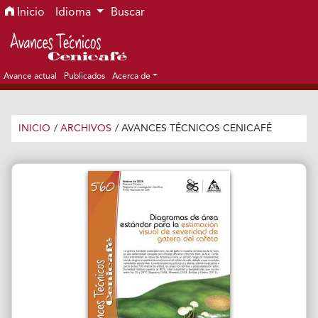
Ir al menú de navegación principal
Ir al contenido principal
Ir al pie de página del sitio
Inicio
Idioma
Buscar
Avance actual
Publicados
Acerca de
INICIO
/
ARCHIVOS
/
AVANCES TÉCNICOS CENICAFÉ