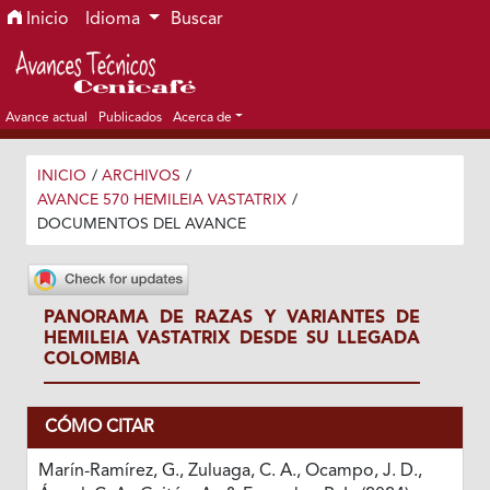
Ir al menú de navegación principal
Ir al contenido principal
Ir al pie de página del sitio
Inicio
Idioma
Buscar
Avance actual
Publicados
Acerca de
INICIO
/
ARCHIVOS
/
AVANCE 570 HEMILEIA VASTATRIX
/
DOCUMENTOS DEL AVANCE
PANORAMA DE RAZAS Y VARIANTES DE
HEMILEIA VASTATRIX DESDE SU LLEGADA
COLOMBIA
CÓMO CITAR
Marín-Ramírez, G., Zuluaga, C. A., Ocampo, J. D.,