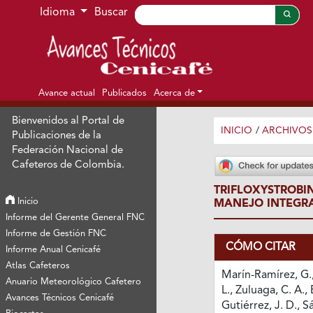
Ir al menú de navegación principal
Ir al contenido principal
Ir al pie de página del sitio
Idioma
Buscar
Avance actual
Publicados
Acerca de
Bienvenidos al Portal de
INICIO
/
ARCHIVOS
Publicaciones de la
Federación Nacional de
Cafeteros de Colombia.
TRIFLOXYSTROB
Inicio
MANEJO INTEGRA
Informe del Gerente General FNC
Informe de Gestión FNC
CÓMO CITAR
Informe Anual Cenicafé
Atlas Cafeteros
Marín-Ramírez, G.,
Anuario Meteorológico Cafetero
L., Zuluaga, C. A.
Avances Técnicos Cenicafé
Gutiérrez, J. D., S