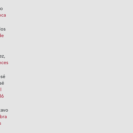
lo
oca
los
de
ez,
nces
osé
sé
l
86
tavo
bra
s