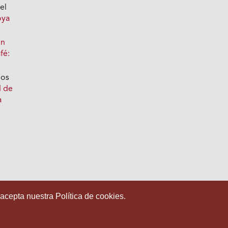
el
oya
ón
fé:
los
d de
a
 acepta nuestra Política de cookies.