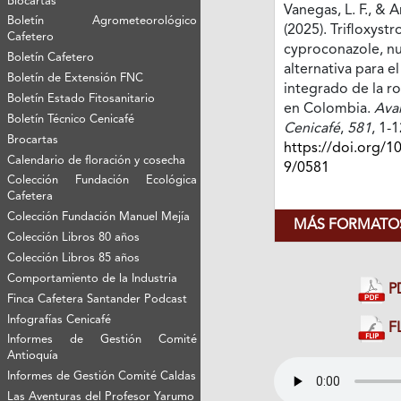
Biocartas
Vanegas, L. F., & A
Boletín Agrometeorológico
(2025). Trifloxystr
Cafetero
cyproconazole, n
Boletín Cafetero
alternativa para e
Boletín de Extensión FNC
integrado de la ro
Boletín Estado Fitosanitario
en Colombia.
Ava
Boletín Técnico Cenicafé
Cenicafé
,
581
, 1-1
Brocartas
https://doi.org/1
Calendario de floración y cosecha
9/0581
Colección Fundación Ecológica
Cafetera
Colección Fundación Manuel Mejía
MÁS FORMATOS
Colección Libros 80 años
Colección Libros 85 años
Comportamiento de la Industria
P
Finca Cafetera Santander Podcast
Infografías Cenicafé
FL
Informes de Gestión Comité
Antioquía
Informes de Gestión Comité Caldas
Las Aventuras del Profesor Yarumo