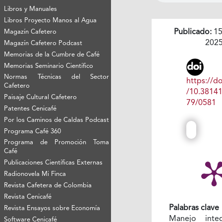
Libros y Manuales
Libros Proyecto Manos al Agua
Publicado:
15
Magazín Cafetero
202
Magazín Cafetero Podcast
Memorias de la Cumbre de Café
Memorias Seminario Científico
Normas Técnicas del Sector
https://do
Cafetero
/10.3814
Paisaje Cultural Cafetero
79/0581
Patentes Cenicafé
Por los Caminos de Caldas Podcast
Programa Café 360
Programa de Promoción Toma
Café
Publicaciones Científicas Externas
Radionovela Mi Finca
Revista Cafetera de Colombia
Revista Cenicafé
Palabras clave
Revista Ensayos sobre Economía
Manejo inte
Software Cenicafé