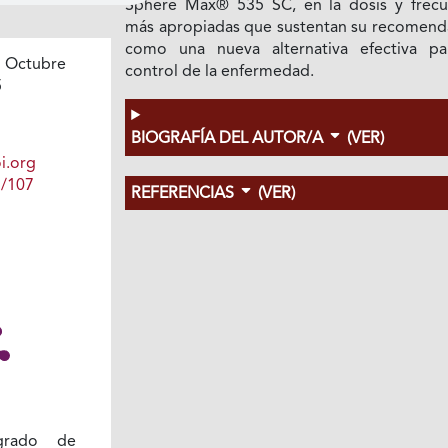
Sphere Max® 535 SC, en la dosis y frecu
más apropiadas que sustentan su recomend
como una nueva alternativa efectiva pa
 Octubre
control de la enfermedad.
5
BIOGRAFÍA DEL AUTOR/A
(VER)
i.org
1/107
REFERENCIAS
(VER)
grado de