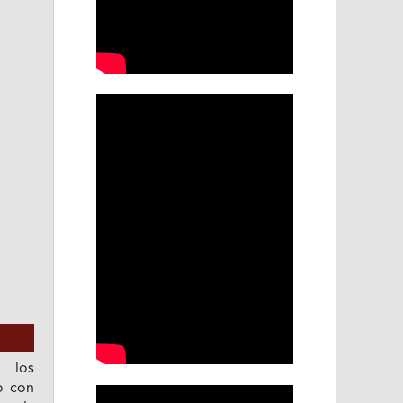
n los
o con