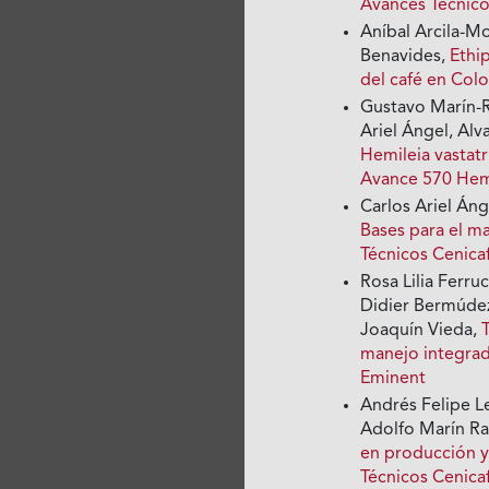
Avances Técnico
Aníbal Arcila-M
Benavides,
Ethip
del café en Co
Gustavo Marín-R
Ariel Ángel, Alv
Hemileia vastat
Avance 570 Hemi
Carlos Ariel Áng
Bases para el m
Técnicos Cenica
Rosa Lilia Ferr
Didier Bermúdez
Joaquín Vieda,
manejo integrad
Eminent
Andrés Felipe L
Adolfo Marín R
en producción y
Técnicos Cenica