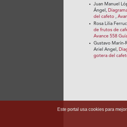
Juan Manuel Lóp
Ángel,
Diagrama
del cafeto
,
Avan
Rosa Lilia Ferr
de frutos de ca
Avance 558 Guí
Gustavo Marín-R
Ariel Angel,
Dia
gotera del cafe
Este portal usa cookies para mejora