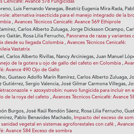
s Cenicafé: Avance 578 Fungicidas
oreno, Luis Fernando Vanegas, Beatriz Eugenia Mira-Rada, Pab
role: alternativa insecticida para el manejo integrado de la br
lombia
,
Avances Técnicos Cenicafé: Avance 569 Ethiprole
amírez, Carlos Alberto Zuluaga, Jorge Dicksson Ocampo, Car
aro Gaitán, Rosa Lilia Ferrucho,
Panorama de razas y variantes 
rix desde su llegada Colombia
,
Avances Técnicos Cenicafé:
leia Vastatrix
el, Carlos Alberto Rivillas, Nancy Arciniegas, Juan Manuel Lóp
anejo de la gotera u ojo de gallo del cafeto en Colombia
,
Ava
fé: Avance 490 Ojo de Gallo
ucho, Gustavo Adolfo Marín Ramírez, Carlos Alberto Zuluaga, J
 Gutiérrez, Sergio Valencia, José Gilmar Carmona Villegas, Jo
Tetraconazole + azoxystrobin: nuevo fungicida para incluir en e
o de la roya del cafeto
,
Avances Técnicos Cenicafé: Avance 5
eón Burgos, José Raúl Rendón Sáenz, Rosa Lilia Ferrucho, Gus
amírez, Pablo Benavides Machado,
Impacto del exceso de som
 sanidad vegetal en sistemas agroforestales con café
,
Avance
fé: Avance 584 Exceso de sombra