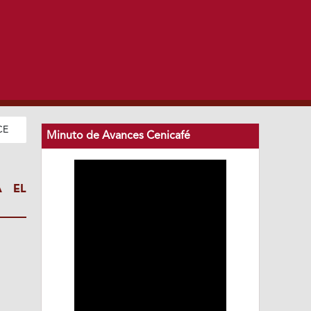
CE
Minuto de Avances Cenicafé
A EL