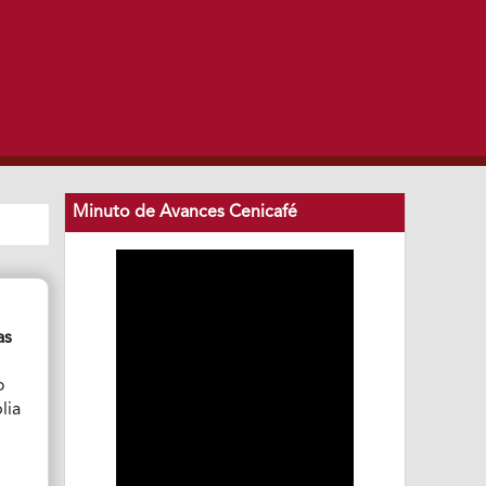
Minuto de Avances Cenicafé
as
o
lia