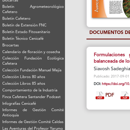
Biocartas
Boletín Agrometeorológico
Cafetero
Boletín Cafetero
Boletín de Extensión FNC
Boletín Estado Fitosanitario
DOCUMENTOS DE
Boletín Técnico Cenicafé
Brocartas
Calendario de floración y cosecha
Formulaciones g
Colección Fundación Ecológica
balanceada de lo
Cafetera
Siavosh Sadeghi
Colección Fundación Manuel Mejía
Publicado: 2017-09-01 V
Colección Libros 80 años
Colección Libros 85 años
DOI:
https://doi.org/
Comportamiento de la Industria
PDF
Finca Cafetera Santander Podcast
Infografías Cenicafé
Informes de Gestión Comité
Antioquía
Informes de Gestión Comité Caldas
Las Aventuras del Profesor Yarumo