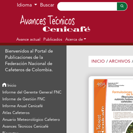
Ir al menú de navegación principal
Ir al contenido principal
Ir al pie de página del sitio
Idioma
Buscar
Avance actual
Publicados
Acerca de
Bienvenidos al Portal de
Publicaciones de la
INICIO
/
ARCHIVOS
Federación Nacional de
Cafeteros de Colombia.
Inicio
Informe del Gerente General FNC
Informe de Gestión FNC
Informe Anual Cenicafé
Atlas Cafeteros
Anuario Meteorológico Cafetero
Avances Técnicos Cenicafé