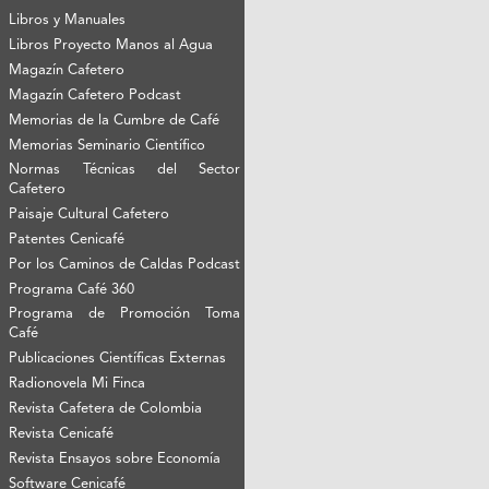
Libros y Manuales
Libros Proyecto Manos al Agua
Magazín Cafetero
Magazín Cafetero Podcast
Memorias de la Cumbre de Café
Memorias Seminario Científico
Normas Técnicas del Sector
Cafetero
Paisaje Cultural Cafetero
Patentes Cenicafé
Por los Caminos de Caldas Podcast
Programa Café 360
Programa de Promoción Toma
Café
Publicaciones Científicas Externas
Radionovela Mi Finca
Revista Cafetera de Colombia
Revista Cenicafé
Revista Ensayos sobre Economía
Software Cenicafé