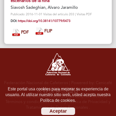
escenarios de la niña
Siavosh Sadeghian, Alvaro Jaramillo
Publicado: 2016-11-01 Visitas del artículo 203 | Visitas PDF
DOI:
https://doi.org/10.38141/10779/0473
FLIP
PDF
Federación Nacional de Cafeteros
| Powered by: Cenicafé
Este portal usa cookies para mejorar su experiencia de
usuario. Al utilizar nuestro sitio web, usted acepta nuestra
Al continuar utilizando este portal, aceptas nuestros
Política de cookies.
Términos y condiciones de uso
y
Política de Privacidad y
Tratamiento de Datos Personales
.
Aceptar