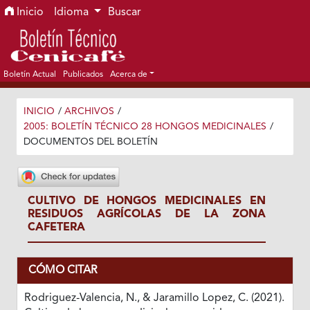
Ir al menú de navegación principal
Ir al contenido principal
Ir al pie de página del sitio
Inicio
Idioma
Buscar
Boletín Actual
Publicados
Acerca de
INICIO
/
ARCHIVOS
/
2005: BOLETÍN TÉCNICO 28 HONGOS MEDICINALES
/
DOCUMENTOS DEL BOLETÍN
CULTIVO DE HONGOS MEDICINALES EN
RESIDUOS AGRÍCOLAS DE LA ZONA
CAFETERA
CÓMO CITAR
Rodriguez-Valencia, N., & Jaramillo Lopez, C. (2021).