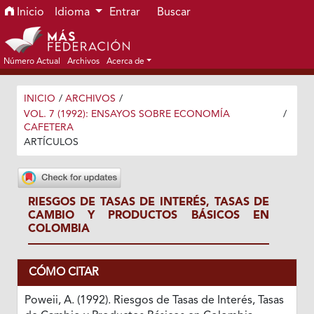
Ir al menú de navegación principal
Ir al contenido principal
Ir al pie de página del sitio
Inicio
Idioma
Entrar
Buscar
Número Actual
Archivos
Acerca de
INICIO
/
ARCHIVOS
/
VOL. 7 (1992): ENSAYOS SOBRE ECONOMÍA
/
CAFETERA
ARTÍCULOS
RIESGOS DE TASAS DE INTERÉS, TASAS DE
CAMBIO Y PRODUCTOS BÁSICOS EN
COLOMBIA
CÓMO CITAR
Poweii, A. (1992). Riesgos de Tasas de Interés, Tasas