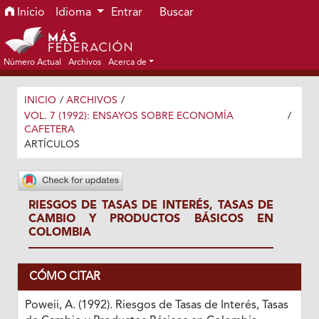
Ir al menú de navegación principal
Ir al contenido principal
Ir al pie de página del sitio
Inicio
Idioma
Entrar
Buscar
Número Actual
Archivos
Acerca de
INICIO
/
ARCHIVOS
/
VOL. 7 (1992): ENSAYOS SOBRE ECONOMÍA
/
CAFETERA
ARTÍCULOS
RIESGOS DE TASAS DE INTERÉS, TASAS DE
CAMBIO Y PRODUCTOS BÁSICOS EN
COLOMBIA
CÓMO CITAR
Poweii, A. (1992). Riesgos de Tasas de Interés, Tasas