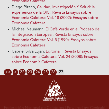
Economía Cafetera
Diego Pizano,
Calidad, Investigación Y Salud: la
experiencia de la OIC
,
Revista Ensayos sobre
Economía Cafetera: Vol. 18 (2002): Ensayos sobre
Economía Cafetera
Michael Neumann,
El Café Verde en el Proceso de
la Integración Europea
,
Revista Ensayos sobre
Economía Cafetera: Vol. 5 (1990): Ensayos sobre
Economía Cafetera
Gabriel Silva Lujan,
Editorial
,
Revista Ensayos
sobre Economía Cafetera: Vol. 24 (2008): Ensayos
sobre Economía Cafetera
<<
<
22
23
24
25
26
27
Federación Nacional de Cafeteros
| Powered by: Cenicafé