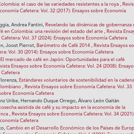
Colombia: el caso de las variedades resistentes a la roya
,
Revis
conomía Cafetera: Vol. 32 (2017): Ensayos sobre Economía
gia, Andrea Fantini,
Revelando las dinámicas de gobernanza 
fé en Colombia: una revisión del estado del arte
,
Revista Ensa
Cafetera: Vol. 37 (2024): Ensayos sobre Economía Cafetera
n, Joost Pierrot,
Barómetro de Café 2014
,
Revista Ensayos s
ra: Vol. 30 (2014): Ensayos sobre Economía Cafetera
,
El mercado de café en Japón: Oportunidades para el café
vista Ensayos sobre Economía Cafetera: Vol. 24 (2008): Ensayo
 Cafetera
Florenza,
Estándares voluntarios de sostenibilidad en la caden
colombiano
,
Revista Ensayos sobre Economía Cafetera: Vol. 33
 sobre Economía Cafetera
nz Uribe, Hernando Duque Orrego, Álvaro León Gaitán
cosecha asistida de café y su impacto en la economía de la
finca
,
Revista Ensayos sobre Economía Cafetera: Vol. 34 (2021)
Economía Cafetera
ko,
Cambio en el Desarrollo Económico de los Países de Euro