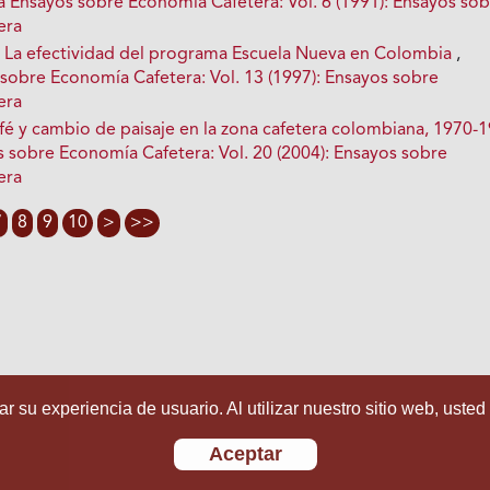
a Ensayos sobre Economía Cafetera: Vol. 6 (1991): Ensayos so
era
,
La efectividad del programa Escuela Nueva en Colombia
,
 sobre Economía Cafetera: Vol. 13 (1997): Ensayos sobre
era
fé y cambio de paisaje en la zona cafetera colombiana, 1970-
s sobre Economía Cafetera: Vol. 20 (2004): Ensayos sobre
era
7
8
9
10
>
>>
r su experiencia de usuario. Al utilizar nuestro sitio web, usted
Aceptar