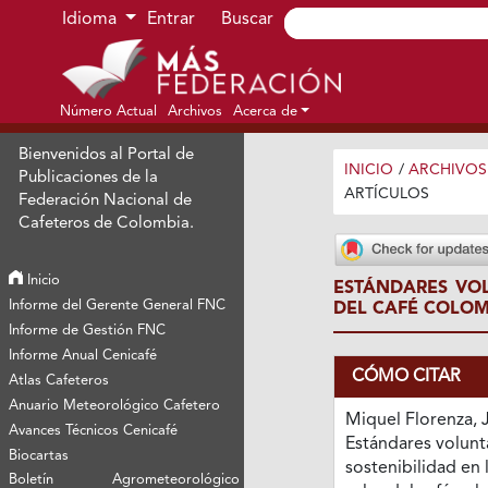
Ir al menú de navegación principal
Ir al contenido principal
Ir al pie de página del sitio
Idioma
Entrar
Buscar
Número Actual
Archivos
Acerca de
Bienvenidos al Portal de
INICIO
/
ARCHIVOS
Publicaciones de la
ARTÍCULOS
Federación Nacional de
Cafeteros de Colombia.
Inicio
ESTÁNDARES VOL
Informe del Gerente General FNC
DEL CAFÉ COLO
Informe de Gestión FNC
Informe Anual Cenicafé
CÓMO CITAR
Atlas Cafeteros
Anuario Meteorológico Cafetero
Miquel Florenza, J
Avances Técnicos Cenicafé
Estándares volunt
Biocartas
sostenibilidad en 
Boletín Agrometeorológico