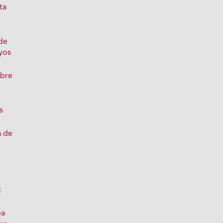
ta
de
yos
obre
s
a de
:
pa