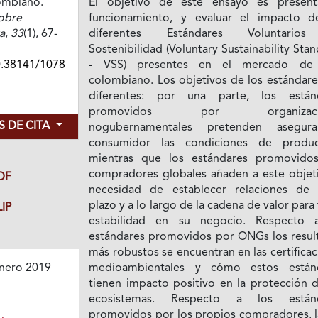
lombiano.
El objetivo de este ensayo es present
obre
funcionamiento, y evaluar el impacto d
a
,
33
(1), 67-
diferentes Estándares Voluntario
Sostenibilidad (Voluntary Sustainability Sta
0.38141/1078
- VSS) presentes en el mercado de 
colombiano. Los objetivos de los estándare
diferentes: por una parte, los están
promovidos por organizaci
 DE CITA
nogubernamentales pretenden asegur
consumidor las condiciones de produc
mientras que los estándares promovido
compradores globales añaden a este objeti
DF
necesidad de establecer relaciones de 
plazo y a lo largo de la cadena de valor para
IP
estabilidad en su negocio. Respecto 
estándares promovidos por ONGs los resul
más robustos se encuentran en las certifica
medioambientales y cómo estos están
nero 2019
tienen impacto positivo en la protección d
ecosistemas. Respecto a los estánd
promovidos por los propios compradores, l