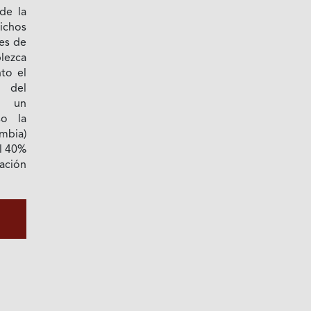
 de la
dichos
nes de
lezca
nto el
 del
e un
so la
mbia)
l 40%
ación