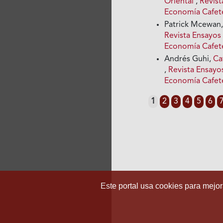
Oriental
,
Revist
Economía Cafet
Patrick Mcewan
Revista Ensayos
Economía Cafet
Andrés Guhi,
Ca
,
Revista Ensayo
Economía Cafet
1
2
3
4
5
6
Este portal usa cookies para mejora