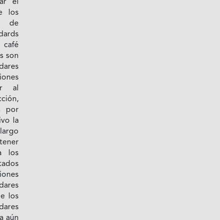
ar el
e los
s de
ndards
café
s son
dares
ones
ar al
ción,
s por
vo la
largo
 tener
a los
tados
ciones
dares
e los
ares
a aún