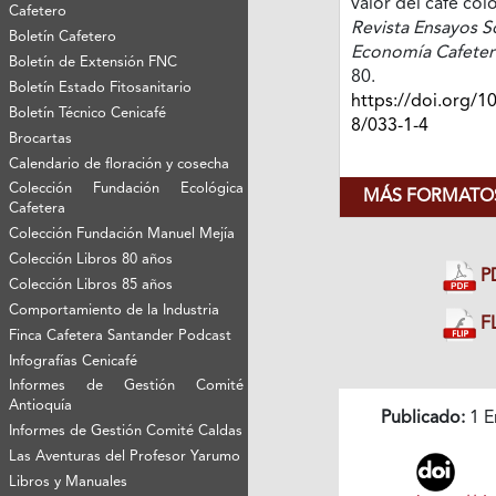
valor del café co
Cafetero
Revista Ensayos S
Boletín Cafetero
Economía Cafeter
Boletín de Extensión FNC
80.
Boletín Estado Fitosanitario
https://doi.org/1
Boletín Técnico Cenicafé
8/033-1-4
Brocartas
Calendario de floración y cosecha
Colección Fundación Ecológica
MÁS FORMATOS
Cafetera
Colección Fundación Manuel Mejía
Colección Libros 80 años
P
Colección Libros 85 años
Comportamiento de la Industria
FL
Finca Cafetera Santander Podcast
Infografías Cenicafé
Informes de Gestión Comité
Antioquía
Publicado:
1 E
Informes de Gestión Comité Caldas
Las Aventuras del Profesor Yarumo
Libros y Manuales