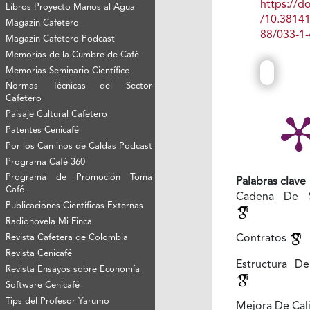
https://do
Libros Proyecto Manos al Agua
/10.3814
Magazín Cafetero
88/033-1-
Magazín Cafetero Podcast
Memorias de la Cumbre de Café
Memorias Seminario Científico
Normas Técnicas del Sector
Cafetero
Paisaje Cultural Cafetero
Patentes Cenicafé
Por los Caminos de Caldas Podcast
Programa Café 360
Programa de Promoción Toma
Palabras clave
Café
Cadena De S
Publicaciones Científicas Externas
Radionovela Mi Finca
Contratos
Revista Cafetera de Colombia
Revista Cenicafé
Estructura D
Revista Ensayos sobre Economía
Software Cenicafé
Tips del Profesor Yarumo
Mejora De Cal