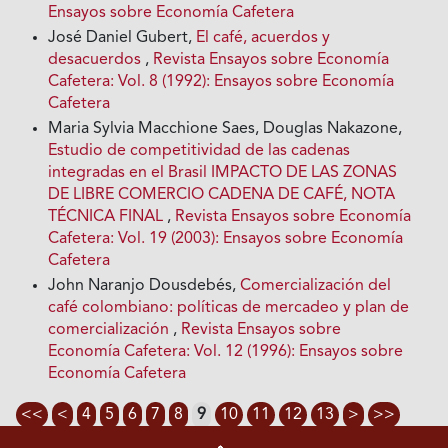
Ensayos sobre Economía Cafetera
José Daniel Gubert,
El café, acuerdos y
desacuerdos
,
Revista Ensayos sobre Economía
Cafetera: Vol. 8 (1992): Ensayos sobre Economía
Cafetera
Maria Sylvia Macchione Saes, Douglas Nakazone,
Estudio de competitividad de las cadenas
integradas en el Brasil IMPACTO DE LAS ZONAS
DE LIBRE COMERCIO CADENA DE CAFÉ, NOTA
TÉCNICA FINAL
,
Revista Ensayos sobre Economía
Cafetera: Vol. 19 (2003): Ensayos sobre Economía
Cafetera
John Naranjo Dousdebés,
Comercialización del
café colombiano: políticas de mercadeo y plan de
comercialización
,
Revista Ensayos sobre
Economía Cafetera: Vol. 12 (1996): Ensayos sobre
Economía Cafetera
<<
<
4
5
6
7
8
9
10
11
12
13
>
>>