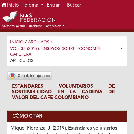
Ir al menú de navegación principal
Ir al contenido principal
Ir al pie de página del sitio
Inicio
Idioma
Entrar
Buscar
Número Actual
Archivos
Acerca de
INICIO
/
ARCHIVOS
/
VOL. 33 (2019): ENSAYOS SOBRE ECONOMÍA
/
CAFETERA
ARTÍCULOS
ESTÁNDARES VOLUNTARIOS DE
SOSTENIBILIDAD EN LA CADENA DE
VALOR DEL CAFÉ COLOMBIANO
CÓMO CITAR
Miquel Florenza, J. (2019). Estándares voluntarios